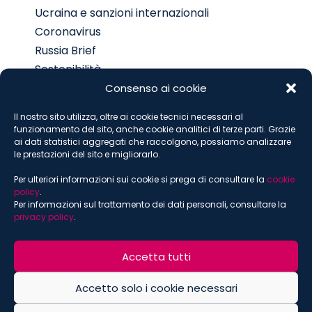
Ucraina e sanzioni internazionali
Coronavirus
Russia Brief
Sostenibilità
Digital
Consenso ai cookie
Food
Il nostro sito utilizza, oltre ai cookie tecnici necessari al
funzionamento del sito, anche cookie analitici di terze parti. Grazie
ai dati statistici aggregati che raccolgono, possiamo analizzare
le prestazioni del sito e migliorarlo.
ISCRIVITI ALLA NEWSLETTER
Per ulteriori informazioni sui cookie si prega di consultare la
cookie
policy
.
*
indica che è obbligatorio
Per informazioni sul trattamento dei dati personali, consultare la
*
Email
privacy policy
.
Accetta tutti
*
Nome
Accetto solo i cookie necessari