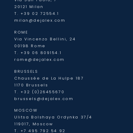
20121 Milan
T.
+39 02 72554.1
milan@dejalex.com
ROME
Via Vincenzo Bellini, 24
00198 Rome
T.
+39 06 809154.1
rome@dejalex.com
BRUSSELS
Chaussée de La Hulpe 187
1170 Brussels
T.
+32 (0)26455670
brussels@dejalex.com
MOSCOW
Ulitsa Bolshaya Ordynka 37/4
119017, Moscow
T.
+7 495 792 54 92