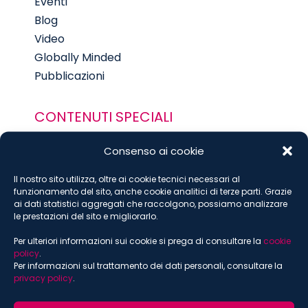
Eventi
Blog
Video
Globally Minded
Pubblicazioni
CONTENUTI SPECIALI
Ucraina e sanzioni internazionali
Consenso ai cookie
Coronavirus
Russia Brief
Il nostro sito utilizza, oltre ai cookie tecnici necessari al
funzionamento del sito, anche cookie analitici di terze parti. Grazie
Sostenibilità
ai dati statistici aggregati che raccolgono, possiamo analizzare
Digital
le prestazioni del sito e migliorarlo.
Food
Per ulteriori informazioni sui cookie si prega di consultare la
cookie
policy
.
Per informazioni sul trattamento dei dati personali, consultare la
privacy policy
.
ISCRIVITI ALLA NEWSLETTER