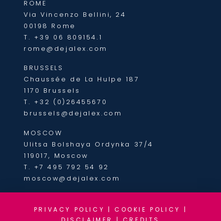
ROME
Via Vincenzo Bellini, 24
00198 Rome
T.
+39 06 809154.1
rome@dejalex.com
BRUSSELS
Chaussée de La Hulpe 187
1170 Brussels
T.
+32 (0)26455670
brussels@dejalex.com
MOSCOW
Ulitsa Bolshaya Ordynka 37/4
119017, Moscow
T.
+7 495 792 54 92
moscow@dejalex.com
PRIVACY POLICY
|
COOKIE POLICY
|
DISCLAIMER
|
CREDITS