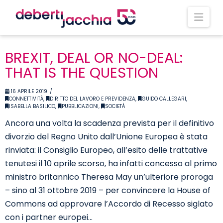
Nav
BREXIT, DEAL OR NO-DEAL:
THAT IS THE QUESTION
16 APRILE 2019
CONNETTIVITÀ
,
DIRITTO DEL LAVORO E PREVIDENZA
,
GUIDO CALLEGARI
,
ISABELLA BASILICO
,
PUBBLICAZIONI
,
SOCIETÀ
Ancora una volta la scadenza prevista per il definitivo
divorzio del Regno Unito dall’Unione Europea è stata
rinviata: il Consiglio Europeo, all’esito delle trattative
tenutesi il 10 aprile scorso, ha infatti concesso al primo
ministro britannico Theresa May un’ulteriore proroga
– sino al 31 ottobre 2019 – per convincere la House of
Commons ad approvare l’Accordo di Recesso siglato
con i partner europei…