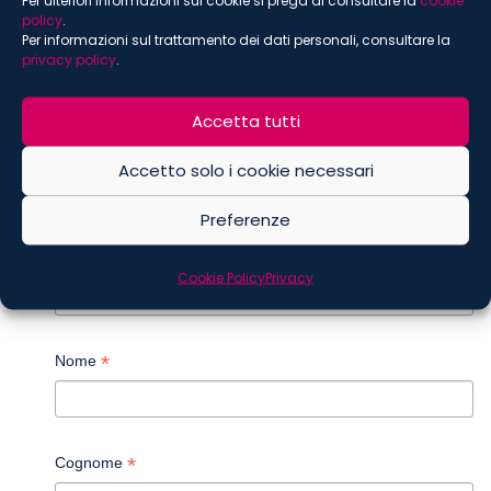
Russia Brief
policy
.
Sostenibilità
Per informazioni sul trattamento dei dati personali, consultare la
privacy policy
.
Digital
Food
Accetta tutti
Accetto solo i cookie necessari
ISCRIVITI ALLA NEWSLETTER
Preferenze
*
indica che è obbligatorio
*
Email
Cookie Policy
Privacy
*
Nome
*
Cognome