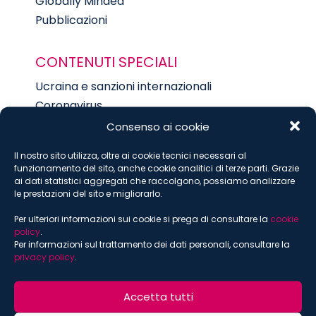
Globally Minded
Pubblicazioni
CONTENUTI SPECIALI
Ucraina e sanzioni internazionali
Coronavirus
Russia Brief
Consenso ai cookie
Sostenibilità
Il nostro sito utilizza, oltre ai cookie tecnici necessari al
Digital
funzionamento del sito, anche cookie analitici di terze parti. Grazie
Food
ai dati statistici aggregati che raccolgono, possiamo analizzare
le prestazioni del sito e migliorarlo.
Per ulteriori informazioni sui cookie si prega di consultare la
cookie
policy
.
ISCRIVITI ALLA NEWSLETTER
Per informazioni sul trattamento dei dati personali, consultare la
privacy policy
.
*
indica che è obbligatorio
*
Email
Accetta tutti