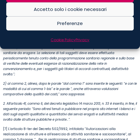
delle prestazioni sanitarie.”;
Accetto solo i cookie necessari
b) all’articolo 8-quinquies:
Preferenze
1) dopo il comma 1, è inserito il seguente:
“1-bis. I soggetti privati di cui al comma 1 sono individuati, ai fini della stipula degli
accordi contrattuali, mediante procedure trasparenti, eque e non discriminatorie,
Cookie Policy
Privacy
previa pubblicazione da parte delle regioni di un avviso contenente criteri oggettivi di
selezione, che valorizzino prioritariamente la qualità delle specifiche prestazioni
sanitarie da erogare. La selezione di tali soggetti deve essere effettuata
periodicamente tenuto conto della programmazione sanitaria regionale e sulla base
di verifiche delle eventuali esigenze di razionalizzazione della rete in
convenzionamento e, per i soggetti già titolari di accordi contrattuali, dell’attività
svolta.”;
2) al comma 2, alinea, dopo le parole “dal comma 1” sono inserite le seguenti: “e con le
modalità di cui al comma 1-bis” e le parole “, anche attraverso valutazioni
comparative della qualità dei costi,” sono soppresse.
2. All’articolo 41, comma 6, del decreto legislativo 14 marzo 2013, n. 33 è inserito, in fine, il
seguente periodo: “Sono altresì tenuti a pubblicare nel proprio sito internet i bilanci e i
dati sugli aspetti qualitativi e quantitativi dei servizi erogati e sull’attività medica
svolta dalle strutture pubbliche e private…”.
[7] L’articolo 8-ter del Decreto 502/1992, intitolato “Autorizzazioni alla
realizzazione di strutture e all’esercizio di attività sanitarie e sociosanitarie”, al
comma 3 dispone: “
… Per la realizzazione di strutture sanitarie e sociosanitarie il