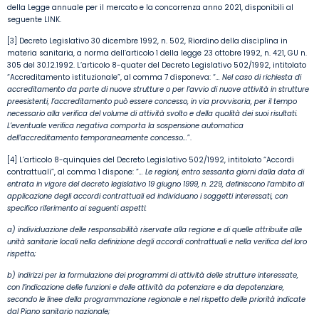
della Legge annuale per il mercato e la concorrenza anno 2021, disponibili al
seguente
LINK
.
[3] Decreto Legislativo 30 dicembre 1992, n. 502, Riordino della disciplina in
materia sanitaria, a norma dell’articolo 1 della legge 23 ottobre 1992, n. 421, GU n.
305 del 30.12.1992. L’articolo 8-quater del Decreto Legislativo 502/1992, intitolato
“Accreditamento istituzionale”, al comma 7 disponeva: “
… Nel caso di richiesta di
accreditamento da parte di nuove strutture o per l’avvio di nuove attività in strutture
preesistenti, l’accreditamento può essere concesso, in via provvisoria, per il tempo
necessario alla verifica del volume di attività svolto e della qualità dei suoi risultati.
L’eventuale verifica negativa comporta la sospensione automatica
dell’accreditamento temporaneamente concesso…
”.
[4] L’articolo 8-quinquies del Decreto Legislativo 502/1992, intitolato “Accordi
contrattuali”, al comma 1 dispone: “
… Le regioni, entro sessanta giorni dalla data di
entrata in vigore del decreto legislativo 19 giugno 1999, n. 229, definiscono l’ambito di
applicazione degli accordi contrattuali ed individuano i soggetti interessati, con
specifico riferimento ai seguenti aspetti:
a) individuazione delle responsabilità riservate alla regione e di quelle attribuite alle
unità sanitarie locali nella definizione degli accordi contrattuali e nella verifica del loro
rispetto;
b) indirizzi per la formulazione dei programmi di attività delle strutture interessate,
con l’indicazione delle funzioni e delle attività da potenziare e da depotenziare,
secondo le linee della programmazione regionale e nel rispetto delle priorità indicate
dal Piano sanitario nazionale;