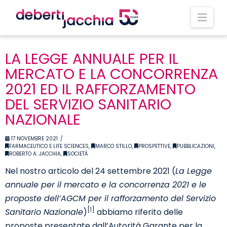
Nav
LA LEGGE ANNUALE PER IL
MERCATO E LA CONCORRENZA
2021 ED IL RAFFORZAMENTO
DEL SERVIZIO SANITARIO
NAZIONALE
17 NOVEMBRE 2021
FARMACEUTICO E LIFE SCIENCES
,
MARCO STILLO
,
PROSPETTIVE
,
PUBBLICAZIONI
,
ROBERTO A. JACCHIA
,
SOCIETÀ
Nel nostro articolo del 24 settembre 2021 (
La Legge
annuale per il mercato e la concorrenza 2021 e le
proposte dell’AGCM per il rafforzamento del Servizio
[1]
Sanitario Nazionale
)
abbiamo riferito delle
proposte presentate dall’Autorità Garante per la