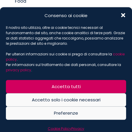
Food
Consenso ai cookie
ISCRIVITI ALLA NEWSLETTER
Il nostro sito utilizza, oltre ai cookie tecnici necessari al
funzionamento del sito, anche cookie analitici di terze parti. Grazie
*
indica che è obbligatorio
ai dati statistici aggregati che raccolgono, possiamo analizzare
le prestazioni del sito e migliorarlo.
*
Email
Per ulteriori informazioni sui cookie si prega di consultare la
cookie
policy
.
Per informazioni sul trattamento dei dati personali, consultare la
privacy policy
.
*
Nome
Accetta tutti
Accetto solo i cookie necessari
*
Cognome
Preferenze
Cookie Policy
Privacy
Permessi di Marketing