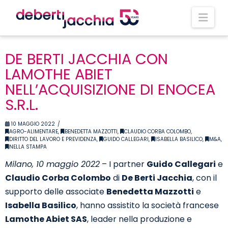
Nav
DE BERTI JACCHIA CON
LAMOTHE ABIET
NELL’ACQUISIZIONE DI ENOCEA
S.R.L.
10 MAGGIO 2022
AGRO-ALIMENTARE
,
BENEDETTA MAZZOTTI
,
CLAUDIO CORBA COLOMBO
,
DIRITTO DEL LAVORO E PREVIDENZA
,
GUIDO CALLEGARI
,
ISABELLA BASILICO
,
M&A
,
NELLA STAMPA
Milano, 10 maggio 2022
– I partner
Guido Callegari
e
Claudio Corba Colombo
di
De Berti Jacchia
, con il
supporto delle associate
Benedetta Mazzotti
e
Isabella Basilico
, hanno assistito la società francese
Lamothe Abiet SAS
, leader nella produzione e