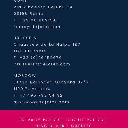
ROME
Via Vincenzo Bellini, 24
00198 Rome
T.
+39 06 809154.1
rome@dejalex.com
BRUSSELS
Chaussée de La Hulpe 187
1170 Brussels
T.
+32 (0)26455670
brussels@dejalex.com
MOSCOW
Ulitsa Bolshaya Ordynka 37/4
119017, Moscow
T.
+7 495 792 54 92
moscow@dejalex.com
PRIVACY POLICY
|
COOKIE POLICY
|
DISCLAIMER
|
CREDITS