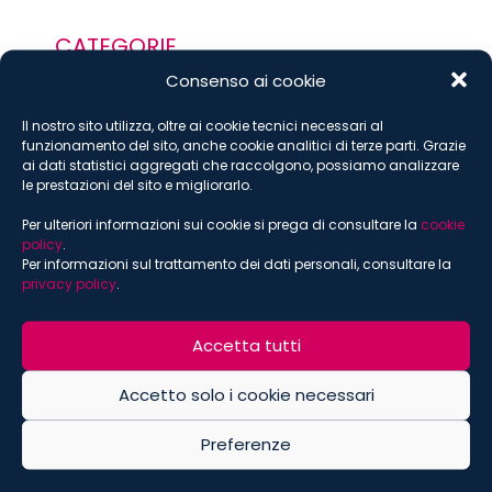
CATEGORIE
Consenso ai cookie
All
Nella stampa
Il nostro sito utilizza, oltre ai cookie tecnici necessari al
Premi
funzionamento del sito, anche cookie analitici di terze parti. Grazie
ai dati statistici aggregati che raccolgono, possiamo analizzare
Eventi
le prestazioni del sito e migliorarlo.
Blog
Per ulteriori informazioni sui cookie si prega di consultare la
cookie
Video
policy
.
Globally Minded
Per informazioni sul trattamento dei dati personali, consultare la
privacy policy
.
Pubblicazioni
Accetta tutti
CONTENUTI SPECIALI
Ucraina e sanzioni internazionali
Accetto solo i cookie necessari
Coronavirus
Preferenze
Russia Brief
Sostenibilità