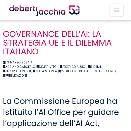
Nav
GOVERNANCE DELL’AI: LA
STRATEGIA UE E IL DILEMMA
ITALIANO
13 MARZO 2024
ADRIANO GAROFALO
,
DIGITAL/TECH
,
FEDERICO ALUIGI
,
IT E TMT
,
JACOPO PIEMONTE
,
NELLA STAMPA
,
PROTEZIONE DEI DATI E CYBERSECURITY
,
PUBBLICAZIONI
La Commissione Europea ha
istituito l’AI Office per guidare
l’applicazione dell’AI Act,