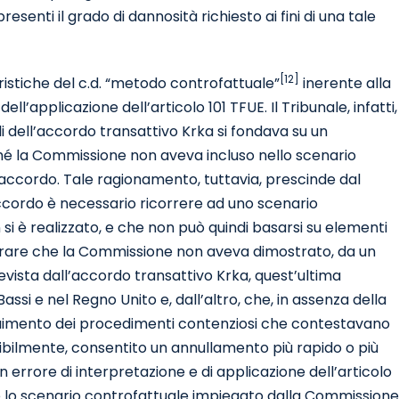
enti il grado di dannosità richiesto ai fini di una tale
[12]
ristiche del c.d. “metodo controfattuale”
inerente alla
ll’applicazione dell’articolo 101 TFUE. Il Tribunale, infatti,
i dell’accordo transattivo Krka si fondava su un
ché la Commissione non aveva incluso nello scenario
e accordo. Tale ragionamento, tuttavia, prescinde dal
 accordo è necessario ricorrere ad uno scenario
 si è realizzato, e che non può quindi basarsi su elementi
iarare che la Commissione non aveva dimostrato, da un
evista dall’accordo transattivo Krka, quest’ultima
si e nel Regno Unito e, dall’altro, che, in assenza della
eguimento dei procedimenti contenziosi che contestavano
sibilmente, consentito un annullamento più rapido o più
 errore di interpretazione e di applicazione dell’articolo
che lo scenario controfattuale impiegato dalla Commissione