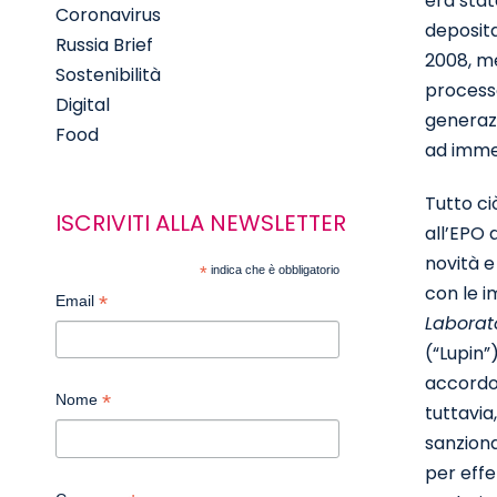
era stat
Coronavirus
deposita
Russia Brief
2008, me
Sostenibilità
processo
Digital
generazi
Food
ad immet
Tutto ci
ISCRIVITI ALLA NEWSLETTER
all’EPO 
novità e
*
indica che è obbligatorio
con le 
*
Email
Laborato
(“Lupin”
accordo 
*
Nome
tuttavia
sanziona
per effe