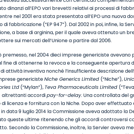
a estesa successivamente con certificati complementari in 
to dinanzi all’EPO vari brevetti relativi ai processi di fa
ntre nel 2001 era stata presentata all’EPO una nuova dom
 di fabbricazione (“EP 947”). Dal 2002 in poi, infine, la Se
one, a base di arginina, per il quale aveva ottenuto un br
tere sui mercati dell’Unione a partire dal 2006.
ò premesso, nel 2004 dieci imprese genericiste avevano p
al fine di ottenerne la revoca e la conseguente apertura 
 di attività inventiva nonché l’insufficiente descrizione del
imprese genericiste
Niche Generics Limited
(“Niche”),
Uni
ries Ltd
(“Mylan”),
Teva Pharmaceuticals Limited
(“Teva
) altrettanti accordi
pay-for-delay
. Una controllata del g
di licenza e fornitura con la Niche. Dopo aver effettuato d
, in data 9 luglio 2014 la Commissione aveva adottato la D
to queste ultime ritenendo che gli accordi controversi co
tto. Secondo la Commissione, inoltre, la Servier aveva mess