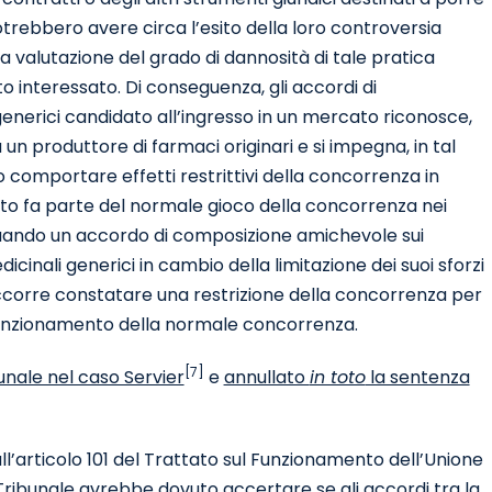
otrebbero avere circa l’esito della loro controversia
 la valutazione del grado di dannosità di tale pratica
 interessato. Di conseguenza, gli accordi di
enerici candidato all’ingresso in un mercato riconosce,
 produttore di farmaci originari e si impegna, in tal
comportare effetti restrittivi della concorrenza in
etto fa parte del normale gioco della concorrenza nei
uando un accordo di composizione amichevole sui
inali generici in cambio della limitazione dei suoi sforzi
occorre constatare una restrizione della concorrenza per
 funzionamento della normale concorrenza.
[7]
unale nel caso Servier
e
annullato
in toto
la sentenza
all’articolo 101 del Trattato sul Funzionamento dell’Unione
 Tribunale avrebbe dovuto accertare se gli accordi tra la