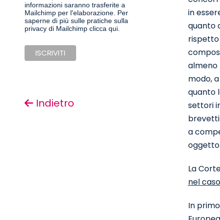
informazioni saranno trasferite a
in esser
Mailchimp per l'elaborazione.
Per
saperne di più sulle pratiche sulla
quanto a
privacy di Mailchimp clicca qui.
rispetto
composiz
almeno t
modo, a 
quanto l
Indietro
settori i
brevetti
a compet
oggetto 
La Corte
nel caso
In primo
Europea 