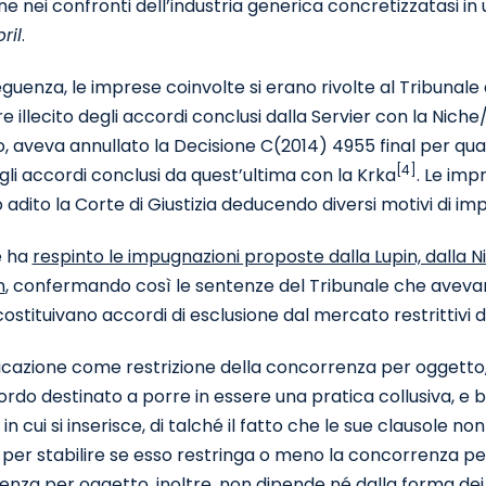
ne nei confronti dell’industria generica concretizzatasi i
ril
.
guenza, le imprese coinvolte si erano rivolte al Tribunale
e illecito degli accordi conclusi dalla Servier con la Nich
ro, aveva annullato la Decisione C(2014) 4955 final per qu
[4]
li accordi conclusi da quest’ultima con la Krka
. Le im
adito la Corte di Giustizia deducendo diversi motivi di im
e ha
respinto le impugnazioni proposte dalla Lupin, dalla Ni
n
, confermando così le sentenze del Tribunale che avevano 
costituivano accordi di esclusione dal mercato restrittivi 
ficazione come restrizione della concorrenza per oggetto, i
ordo destinato a porre in essere una pratica collusiva, e 
 in cui si inserisce, di talché il fatto che le sue clausole 
 per stabilire se esso restringa o meno la concorrenza p
nza per oggetto, inoltre, non dipende né dalla forma dei co