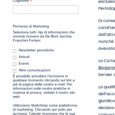
*
Cognome
esclusio
Perindop
Di conse
Permessi di Marketing
caratter
Seleziona tutti i tipi di informazioni che
dall’alt
vorresti ricevere da De Berti Jacchia
Franchini Forlani:
nonché g
avevano 
Newsletter periodiche
Articoli
La Cort
Eventi
Biogara
Altre comunicazioni
Servier 
È possibile annullare l'iscrizione in
qualsiasi momento cliccando sul link a
piè di pagina delle nostre e-mail. Per
La quali
informazioni sulle nostre pratiche in
materia di privacy, visitate il nostro sito
dell’acc
web.
giuridico
Utilizziamo Mailchimp come piattaforma
decisivo
di marketing. Cliccando qui sotto per
iscriversi, l'utente riconosce che le sue
concorre