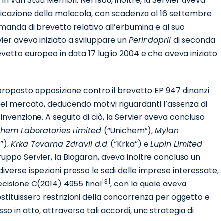
vari Stati Membri. Nel 1988, inoltre, la Servier aveva
bbricazione della molecola, con scadenza al 16 settembre
anda di brevetto relativo all’erbumina e al suo
rvier aveva iniziato a sviluppare un
Perindopril
di seconda
evetto europeo in data 17 luglio 2004 e che aveva iniziato
roposto opposizione contro il brevetto EP 947 dinanzi
del mercato, deducendo motivi riguardanti l’assenza di
l’invenzione. A seguito di ciò, la Servier aveva concluso
chem Laboratories Limited
(“Unichem”),
Mylan
”),
Krka Tovarna Zdravil d.d
. (“Krka”) e
Lupin Limited
ruppo Servier, la Biogaran, aveva inoltre concluso un
iverse ispezioni presso le sedi delle imprese interessate,
[3]
ecisione C(2014) 4955 final
, con la quale aveva
stituissero restrizioni della concorrenza per oggetto e
o in atto, attraverso tali accordi, una strategia di