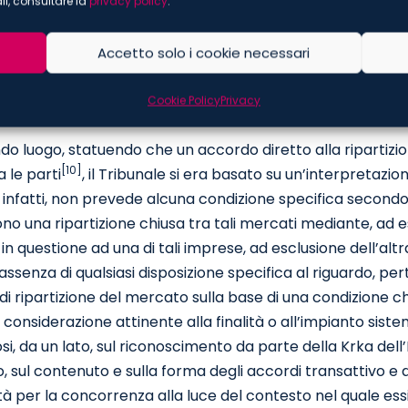
li, consultare la
privacy policy
.
[9]
, celasse in realtà un c.d. “
reverse payment
”
che incent
alizzazione e di non contestazione previste dall’accordo
Accetto solo i cookie necessari
 dal fatto che l’accordo di licenza Krka riguardava mercati n
dall’altro, dalla natura di tale infrazione, consistente no
Cookie Policy
Privacy
rsia in materia di brevetti a fronte di un
reverse paymen
do luogo, statuendo che un accordo diretto alla ripartizi
[10]
a le parti
, il Tribunale si era basato su un’interpretazio
, infatti, non prevede alcuna condizione specifica secondo c
cono una ripartizione chiusa tra tali mercati mediante, ad e
in questione ad una di tali imprese, ad esclusione dell’alt
n assenza di qualsiasi disposizione specifica al riguardo, pe
di ripartizione del mercato sulla base di una condizione ch
considerazione attinente alla finalità o all’impianto siste
i, da un lato, sul riconoscimento da parte della Krka dell
ro, sul contenuto e sulla forma degli accordi transattivo e d
à per la concorrenza alla luce del contesto nel quale essi 