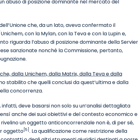
n un abuso di posizione dominante nel mercato del
 dell’Unione che, da un lato, aveva confermato il
e/Unichem, con la Mylan, con la Teva e con la Lupin e,
anto riguarda l’abuso di posizione dominante della Servier
prese sanzionate nonché la Commissione, pertanto,
pugnazione.
che, dalla Unichem, dalla Matrix, dalla Teva e dalla
stabilito che quelli conclusi da quest’ultima e dalla
della concorrenza.
nfatti, deve basarsi non solo su un’analisi dettagliata
bensì anche dei suoi obiettivi e del contesto economico e
non rivelino un oggetto anticoncorrenziale non è, di per sé,
[5]
er oggetto
. La qualificazione come restrizione della
ntratti o degli altri strumenti giuridici destinati a porre