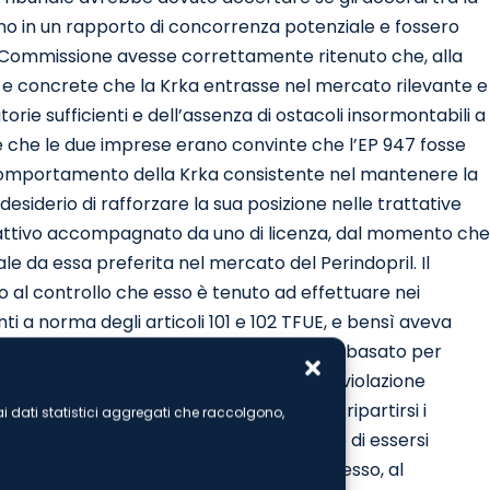
ano in un rapporto di concorrenza potenziale e fossero
la Commissione avesse correttamente ritenuto che, alla
ali e concrete che la Krka entrasse nel mercato rilevante e
ie sufficienti e dell’assenza di ostacoli insormontabili a
mare che le due imprese erano convinte che l’EP 947 fosse
il comportamento della Krka consistente nel mantenere la
esiderio di rafforzare la sua posizione nelle trattative
sattivo accompagnato da uno di licenza, dal momento che
e da essa preferita nel mercato del Perindopril. Il
nto al controllo che esso è tenuto ad effettuare nei
i a norma degli articoli 101 e 102 TFUE, e bensì aveva
ndo esposto le ragioni sulle quali si era basato per
ncorrenti potenziali. Mentre, infine, la violazione
consisteva, per la Servier e la Krka, nel ripartirsi i
e ai dati statistici aggregati che raccolgono,
e infrazione, il Tribunale aveva precisato di essersi
stificato da quello transattivo Krka o se esso, al