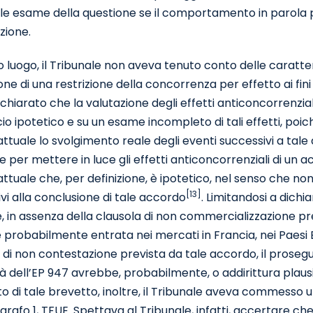
e esame della questione se il comportamento in parola pres
zione.
o luogo, il Tribunale non aveva tenuto conto delle caratte
ne di una restrizione della concorrenza per effetto ai fini de
chiarato che la valutazione degli effetti anticoncorrenzial
o ipotetico e su un esame incompleto di tali effetti, poi
ttuale lo svolgimento reale degli eventi successivi a tal
e per mettere in luce gli effetti anticoncorrenziali di un
ttuale che, per definizione, è ipotetico, nel senso che non
[13]
vi alla conclusione di tale accordo
. Limitandosi a dich
e, in assenza della clausola di non commercializzazione pr
probabilmente entrata nei mercati in Francia, nei Paesi Bas
 di non contestazione prevista da tale accordo, il pros
ità dell’EP 947 avrebbe, probabilmente, o addirittura plau
 di tale brevetto, inoltre, il Tribunale aveva commesso un
agrafo 1, TFUE. Spettava al Tribunale, infatti, accertare 