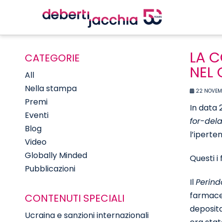
LA C
CATEGORIE
NEL 
All
Nella stampa
22 NOVEM
Premi
In data 
Eventi
for-del
Blog
l’iperte
Video
Globally Minded
Questi i f
Pubblicazioni
Il
Perind
farmace
CONTENUTI SPECIALI
deposita
Ucraina e sanzioni internazionali