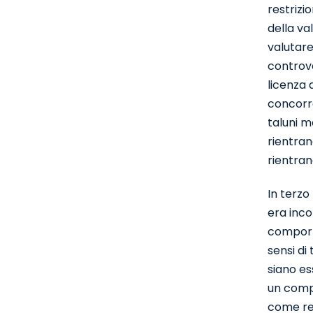
restrizi
della va
valutare
controve
licenza 
concorre
taluni m
rientran
rientran
In terzo
era incor
comporta
sensi di
siano ess
un compo
come res