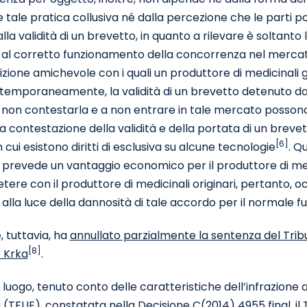
e tale pratica collusiva né dalla percezione che le parti p
lla validità di un brevetto, in quanto a rilevare è soltanto
 al corretto funzionamento della concorrenza nel mercato
ione amichevole con i quali un produttore di medicinali g
emporaneamente, la validità di un brevetto detenuto da un
non contestarla e a non entrare in tale mercato possono 
a contestazione della validità e della portata di un brev
[6]
n cui esistono diritti di esclusiva su alcune tecnologie
. Q
 prevede un vantaggio economico per il produttore di medic
ere con il produttore di medicinali originari, pertanto, 
alla luce della dannosità di tale accordo per il normale
, tuttavia, ha
annullato parzialmente la sentenza del Trib
[8]
 Krka
.
 luogo, tenuto conto delle caratteristiche dell’infrazione 
(TFUE), constatata nella Decisione C(2014) 4955 final, il