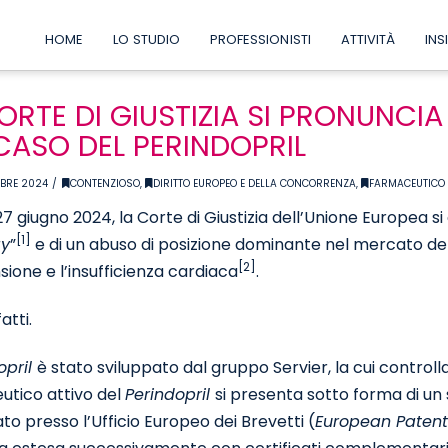
HOME
LO STUDIO
PROFESSIONISTI
ATTIVITÀ
INS
ORTE DI GIUSTIZIA SI PRONUNCI
CASO DEL PERINDOPRIL
BRE 2024
CONTENZIOSO
,
DIRITTO EUROPEO E DELLA CONCORRENZA
,
FARMACEUTICO E
27 giugno 2024, la Corte di Giustizia dell’Unione Europea si 
[1]
ay
”
e di un abuso di posizione dominante nel mercato de
[2]
nsione e l’insufficienza cardiaca
.
atti.
opril
è stato sviluppato dal gruppo Servier, la cui controll
utico attivo del
Perindopril
si presenta sotto forma di un s
to presso l’Ufficio Europeo dei Brevetti (
European Patent