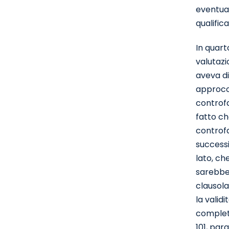
eventual
qualifica
In quart
valutazio
aveva di
approcci
controfa
fatto ch
controfa
successi
lato, ch
sarebbe 
clausola
la valid
completo
101, par