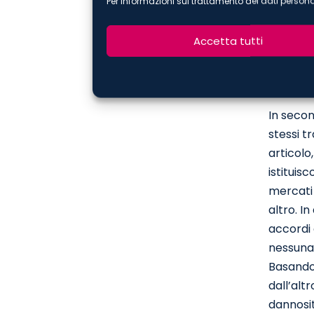
Per informazioni sul trattamento dei dati persona
contrario
commerci
Accetta tutti
un lato,
TFUE e, 
controve
In secon
stessi tr
articolo
istituis
mercati 
altro. I
accordi 
nessuna 
Basandos
dall’alt
dannosit