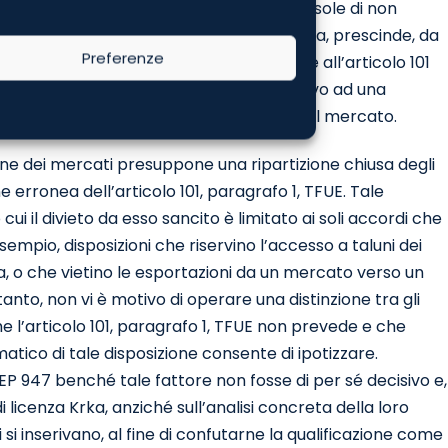
ivava la Krka ad assoggettarsi alle clausole di non
 transattivo. Tale ragionamento, tuttavia, prescinde, da
Preferenze
on rientranti nell’ambito dell’infrazione all’articolo 101
n in un semplice accordo transattivo relativo ad una
t
, e bensì in un accordo di ripartizione del mercato.
one dei mercati presuppone una ripartizione chiusa degli
ne erronea dell’articolo 101, paragrafo 1, TFUE. Tale
ui il divieto da esso sancito è limitato ai soli accordi che
sempio, disposizioni che riservino l’accesso a taluni dei
ra, o che vietino le esportazioni da un mercato verso un
rtanto, non vi è motivo di operare una distinzione tra gli
e l’articolo 101, paragrafo 1, TFUE non prevede e che
matico di tale disposizione consente di ipotizzare.
’EP 947 benché tale fattore non fosse di per sé decisivo e,
i licenza Krka, anziché sull’analisi concreta della loro
si inserivano, al fine di confutarne la qualificazione come