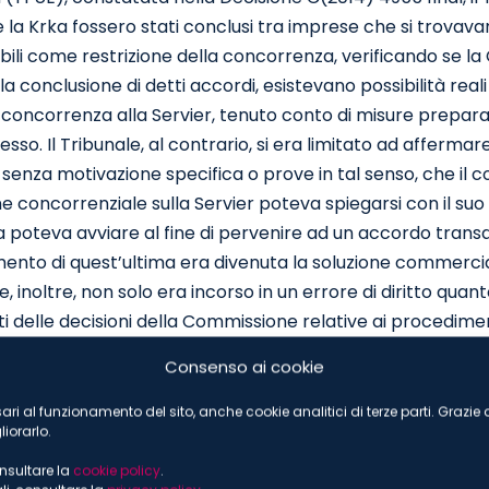
e la Krka fossero stati conclusi tra imprese che si trovav
abili come restrizione della concorrenza, verificando se 
la conclusione di detti accordi, esistevano possibilità re
concorrenza alla Servier, tenuto conto di misure preparator
resso. Il Tribunale, al contrario, si era limitato ad affer
, senza motivazione specifica o prove in tal senso, che 
e concorrenziale sulla Servier poteva spiegarsi con il suo d
 poteva avviare al fine di pervenire ad un accordo tran
mento di quest’ultima era divenuta la soluzione commercial
e, inoltre, non solo era incorso in un errore di diritto qua
i delle decisioni della Commissione relative ai procediment
olato l’obbligo di motivazione ad esso incombente non ave
Consenso ai cookie
re implicitamente che la Servier e la Krka non erano più co
icolo 101 TFUE constatata dalla Decisione C(2014) 4955 final 
cessari al funzionamento del sito, anche cookie analitici di terze parti. Grazi
iorarlo.
in due aree, di cui soltanto una rientrava nell’ambito di tal
 a verificare se l’accordo di licenza Krka poteva essere giu
onsultare la
cookie policy
.