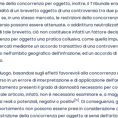
one della concorrenza per oggetto, inoltre, il Tribunale era
lidità di un brevetto oggetto di una controversia tra due p
 se, in uno stesso mercato, le restrizioni della concorren
rsia possano essere attenuate, o addirittura neutralizzate,
di tale brevetto, ciò non costituisce infatti un fattore dec
nza per oggetto una pratica collusiva, come quella imputat
ercati mediante un accordo transattivo di una controver
o nell’ambito geografico dell’infrazione, ed un accordo di 
o.
 luogo, basandosi sugli effetti favorevoli alla concorrenza c
so in un errore di interpretazione e di applicazione dell’arti
mento presenti il grado di dannosità necessario per cost
 tale articolo, infatti, non è necessario esaminare e, a mag
[11]
i reali o potenziali, negativi o positivi
. Di conseguenza, gl
rtamento non possono essere presi in considerazione al f
trizione della concorrenza per oggetto ai sensi dell’artico