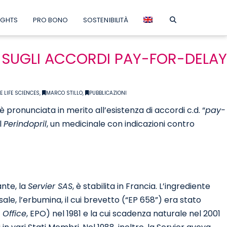
IGHTS
PRO BONO
SOSTENIBILITÀ
A SUGLI ACCORDI PAY-FOR-DELAY
 LIFE SCIENCES
,
MARCO STILLO
,
PUBBLICAZIONI
è pronunciata in merito all’esistenza di accordi c.d. “
pay-
l
Perindopril
, un medicinale con indicazioni contro
ante, la
Servier SAS
, è stabilita in Francia. L’ingrediente
ale, l’erbumina, il cui brevetto (“EP 658”) era stato
 Office
, EPO) nel 1981 e la cui scadenza naturale nel 2001