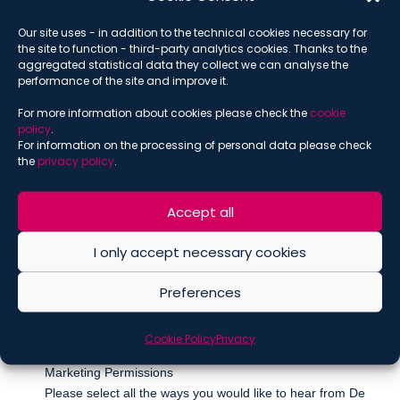
Our site uses - in addition to the technical cookies necessary for
SUBSCRIBE THE NEWSLETTER
the site to function - third-party analytics cookies. Thanks to the
aggregated statistical data they collect we can analyse the
performance of the site and improve it.
*
indicates required
*
For more information about cookies please check the
cookie
Email
policy
.
For information on the processing of personal data please check
the
privacy policy
.
*
Name
Accept all
I only accept necessary cookies
*
Surname
Preferences
Cookie Policy
Privacy
Marketing Permissions
Please select all the ways you would like to hear from De