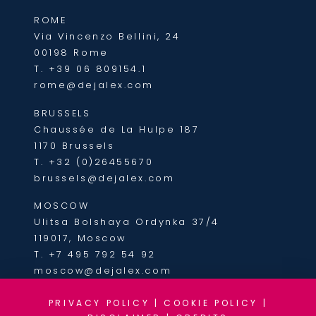
ROME
Via Vincenzo Bellini, 24
00198 Rome
T.
+39 06 809154.1
rome@dejalex.com
BRUSSELS
Chaussée de La Hulpe 187
1170 Brussels
T.
+32 (0)26455670
brussels@dejalex.com
MOSCOW
Ulitsa Bolshaya Ordynka 37/4
119017, Moscow
T.
+7 495 792 54 92
moscow@dejalex.com
PRIVACY POLICY
|
COOKIE POLICY
|