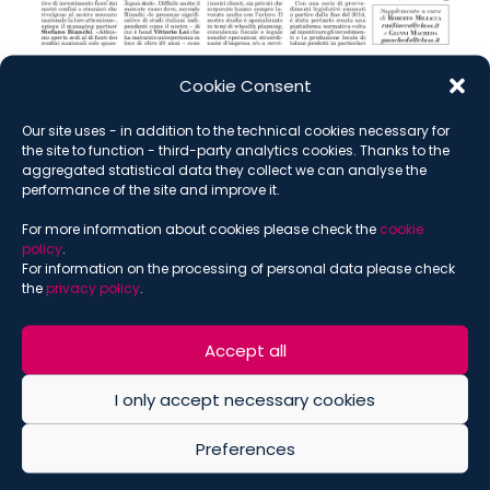
Cookie Consent
Download Article
Our site uses - in addition to the technical cookies necessary for
the site to function - third-party analytics cookies. Thanks to the
aggregated statistical data they collect we can analyse the
performance of the site and improve it.
For more information about cookies please check the
cookie
SUBSCRIBE THE NEWSLETTER
policy
.
For information on the processing of personal data please check
the
privacy policy
.
*
indicates required
*
Email
Accept all
I only accept necessary cookies
*
Name
Preferences