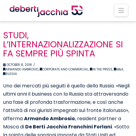
Nav
STUDI,
L’INTERNAZIONALIZZAZIONE SI
FA SEMPRE PIÙ SPINTA
OCTOBER 8, 2018
ARMANDO AMBROSIO
,
CORPORATE AND COMMERCIAL
,
IN THE PRESS
,
M&A
,
RUSSIA
Uno dei mercati più seguiti è quello della Russia. «Negli
ultimi anni il business con la Russia sta attraversando
una fase di profonda trasformazione, e così anche
l’attività di noi giuristi impegnati sul fronte italorusso»,
afferma
Armando Ambrosio
, resident partner a
Mosca di
De Berti Jacchia Franchini Forlani
. «Sotto
la spinta delle sanzioni imposte da Stati Uniti ed