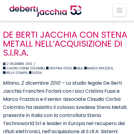
Nav
DE BERTI JACCHIA CON STENA
METALL NELL’ACQUISIZIONE DI
S.I.R.A.
2 DICEMBRE 2010
CLAUDIO CORBA COLOMBO
,
CRISTINA FUSSI
,
M&A
,
MARCO FRAZZICA
,
NELLA STAMPA
,
SVEZIA
Milano, 2 dicembre 2010
– Lo studio legale De Berti
Jacchia Franchini Forlani con i soci Cristina Fussi e
Marco Frazzica e il senior associate Claudio Corba
Colombo ha assistito il colosso svedese Stena Metall,
presente in Italia con la controllata Stena
Technoworld Srl e leader in Europa nel recupero dei
rifiuti elettronici, nell’acquisizione di S.I.R.A. Sistemi