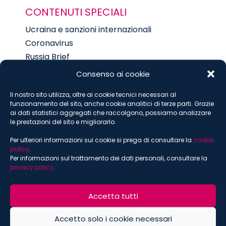
CONTENUTI SPECIALI
Ucraina e sanzioni internazionali
Coronavirus
Russia Brief
Sostenibilità
Consenso ai cookie
Digital
Il nostro sito utilizza, oltre ai cookie tecnici necessari al
Food
funzionamento del sito, anche cookie analitici di terze parti. Grazie
ai dati statistici aggregati che raccolgono, possiamo analizzare
le prestazioni del sito e migliorarlo.
ISCRIVITI ALLA NEWSLETTER
Per ulteriori informazioni sui cookie si prega di consultare la
cookie
policy
.
Per informazioni sul trattamento dei dati personali, consultare la
*
indica che è obbligatorio
privacy policy
.
*
Email
Accetta tutti
Accetto solo i cookie necessari
*
Nome