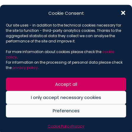
Cookie Consent
Download Article
Our site uses - in addition to the technical cookies necessary for
the site to function - third-party analytics cookies. Thanks to the
aggregated statistical data they collect we can analyse the
performance of the site and improve it.
SUBSCRIBE THE NEWSLETTER
For more information about cookies please check the
cookie
policy
.
*
indicates required
For information on the processing of personal data please check
*
Email
the
privacy policy
.
Accept all
*
Name
I only accept necessary cookies
Preferences
*
Surname
Cookie Policy
Privacy