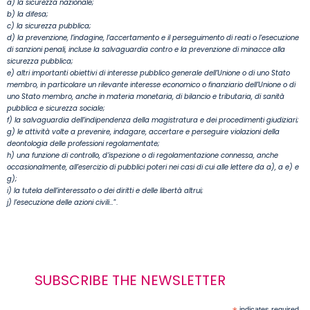
a) la sicurezza nazionale;
b) la difesa;
c) la sicurezza pubblica;
d) la prevenzione, l’indagine, l’accertamento e il perseguimento di reati o l’esecuzione
di sanzioni penali, incluse la salvaguardia contro e la prevenzione di minacce alla
sicurezza pubblica;
e) altri importanti obiettivi di interesse pubblico generale dell’Unione o di uno Stato
membro, in particolare un rilevante interesse economico o finanziario dell’Unione o di
uno Stato membro, anche in materia monetaria, di bilancio e tributaria, di sanità
pubblica e sicurezza sociale;
f) la salvaguardia dell’indipendenza della magistratura e dei procedimenti giudiziari;
g) le attività volte a prevenire, indagare, accertare e perseguire violazioni della
deontologia delle professioni regolamentate;
h) una funzione di controllo, d’ispezione o di regolamentazione connessa, anche
occasionalmente, all’esercizio di pubblici poteri nei casi di cui alle lettere da a), a e) e
g);
i) la tutela dell’interessato o dei diritti e delle libertà altrui;
j) l’esecuzione delle azioni civili…
”.
SUBSCRIBE THE NEWSLETTER
indicates required