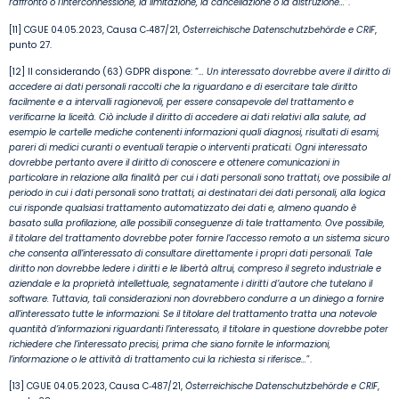
raffronto o l’interconnessione, la limitazione, la cancellazione o la distruzione…
”.
[11] CGUE 04.05.2023, Causa C‑487/21,
Österreichische Datenschutzbehörde e CRIF
,
punto 27.
[12] Il considerando (63) GDPR dispone: “
…
Un interessato dovrebbe avere il diritto di
accedere ai dati personali raccolti che la riguardano e di esercitare tale diritto
facilmente e a intervalli ragionevoli, per essere consapevole del trattamento e
verificarne la liceità. Ciò include il diritto di accedere ai dati relativi alla salute, ad
esempio le cartelle mediche contenenti informazioni quali diagnosi, risultati di esami,
pareri di medici curanti o eventuali terapie o interventi praticati. Ogni interessato
dovrebbe pertanto avere il diritto di conoscere e ottenere comunicazioni in
particolare in relazione alla finalità per cui i dati personali sono trattati, ove possibile al
periodo in cui i dati personali sono trattati, ai destinatari dei dati personali, alla logica
cui risponde qualsiasi trattamento automatizzato dei dati e, almeno quando è
basato sulla profilazione, alle possibili conseguenze di tale trattamento. Ove possibile,
il titolare del trattamento dovrebbe poter fornire l’accesso remoto a un sistema sicuro
che consenta all’interessato di consultare direttamente i propri dati personali. Tale
diritto non dovrebbe ledere i diritti e le libertà altrui, compreso il segreto industriale e
aziendale e la proprietà intellettuale, segnatamente i diritti d’autore che tutelano il
software. Tuttavia, tali considerazioni non dovrebbero condurre a un diniego a fornire
all’interessato tutte le informazioni. Se il titolare del trattamento tratta una notevole
quantità d’informazioni riguardanti l’interessato, il titolare in questione dovrebbe poter
richiedere che l’interessato precisi, prima che siano fornite le informazioni,
l’informazione o le attività di trattamento cui la richiesta si riferisce…
”.
[13] CGUE 04.05.2023, Causa C‑487/21,
Österreichische Datenschutzbehörde e CRIF
,