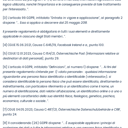
logica utilizzata, nonché l’importanza e le conseguenze previste di tale trattamento
per l’interessato…
”.
[3] L’articolo 99 GDPR, intitolato “Entrata in vigore e applicazione”, al paragrafo 2
dispone: “
…
Esso si applica a decorrere dal 25 maggio 2018.
Il presente regolamento è obbligatorio in tutti i suoi elementi e direttamente
applicabile in ciascuno degli Stati membri…
”.
[4] CGUE 15.06.2021, Causa C‑645/19,
Facebook Ireland e a.
, punto 100.
[5] CGUE 12.01.2023, Causa C‑154/21,
Österreichische Post (Informazioni relative ai
destinatari di dati personali)
, punto 29.
[6] L’articolo 4 GDPR, intitolato “Definizioni”, al numero 1) dispone: “
…
Ai fini del
presente regolamento s’intende per: 1) «dato personale» : qualsiasi informazione
riguardante una persona fisica identificata o identificabile («interessato»); si
considera identificabile la persona fisica che può essere identificata, direttamente o
indirettamente, con particolare riferimento a un identificativo come il nome, un
numero di identificazione, dati relativi all’ubicazione, un identificativo online o a uno o
più elementi caratteristici della sua identità fisica, fisiologica, genetica, psichica,
economica, culturale o sociale…
”.
[7] CGUE 04.05.2023, Causa C‑487/21,
Österreichische Datenschutzbehörde e CRIF
,
punto 24.
[8] Il considerando (26) GDPR dispone: “
…
È auspicabile applicare i principi di
protezione dei dati a tutte le informazioni relative a una persona fisica identificata o