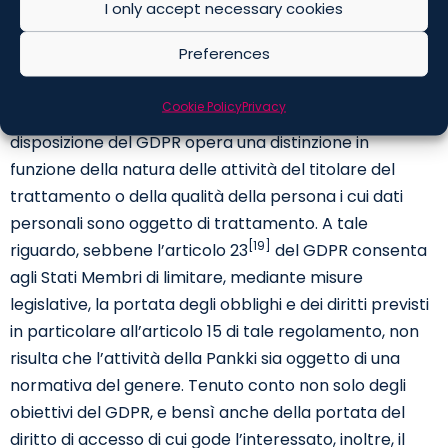
I only accept necessary cookies
sia stata anche dipendente di tale titolare, rilevi ai fini
della definizione della portata del diritto di accesso
Preferences
riconosciutale dall’articolo 15, paragrafo 1, del GDPR.
Cookie Policy
Privacy
La Corte ha preliminarmente ricordato che nessuna
disposizione del GDPR opera una distinzione in
funzione della natura delle attività del titolare del
trattamento o della qualità della persona i cui dati
personali sono oggetto di trattamento. A tale
[19]
riguardo, sebbene l’articolo 23
del GDPR consenta
agli Stati Membri di limitare, mediante misure
legislative, la portata degli obblighi e dei diritti previsti
in particolare all’articolo 15 di tale regolamento, non
risulta che l’attività della Pankki sia oggetto di una
normativa del genere. Tenuto conto non solo degli
obiettivi del GDPR, e bensì anche della portata del
diritto di accesso di cui gode l’interessato, inoltre, il