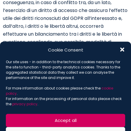
conseguenza, in caso di conflitto tra, da un lato,
l’esercizio di un diritto di accesso che assicura l’effetto
utile dei diritti riconosciuti dal GDPR all’interessato e,
dall’altro, i diritti o le libertà altrui, occorrerà
effettuare un bilanciamento tra i diritti e le libertà in
questione, scegliendo, ove possibile, modalità di
comunicazione che non ledano i diritti o le libertà
Cookie Consent
altrui, tenendo conto del fatto che tali considerazioni
Our site uses - in addition to the technical cookies necessary for
non devono condurre ad un diniego a fornire
the site to function - third-party analytics cookies. Thanks to the
aggregated statistical data they collect we can analyse the
[18]
all’interessato tutte le informazioni
.
performance of the site and improve it.
Con la
terza questione
, infine, il giudice del rinvio
For more information about cookies please check the
cookie
policy
.
chiedeva se la circostanza, da un lato, che il titolare
For information on the processing of personal data please check
del trattamento eserciti un’attività bancaria
the
privacy policy
.
nell’ambito di un’attività regolamentata e, dall’altro,
che la persona i cui dati personali sono stati trattati
Accept all
nella sua qualità di cliente del titolare del trattamento