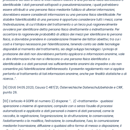
identificabile. I dati personali sottoposti a pseudonimizzazione, i quali potrebbero
essere attribuiti a una persona fisica mediante l’utilizzo di ulteriori informazioni,
dovrebbero essere considerati informazioni su una persona fisica identificabile. Per
stabilire l’identificabilità di una persona è opportuno considerare tutti i mezzi, come
l’individuazione, di cui il titolare del trattamento o un terzo può ragionevolmente
avvalersi per identificare detta persona fisica direttamente o indirettamente. Per
accertare la ragionevole probabilità di utilizzo dei mezzi per identificare la persona
fisica, si dovrebbe prendere in considerazione l’insieme dei fattori obiettivi, tra cui i
costi e il tempo necessario per l’identificazione, tenendo conto sia delle tecnologie
disponibili al momento del trattamento, sia degli sviluppi tecnologici. I principi di
protezione dei dati non dovrebbero pertanto applicarsi a informazioni anonime, vale
a dire informazioni che non si riferiscono a una persona fisica identificata o
identificabile o a dati personali resi sufficientemente anonimi da impedire o da non
consentire più l’identificazione dell’interessato. Il presente regolamento non si applica
pertanto al trattamento di tali informazioni anonime, anche per finalità statistiche o di
ricerca…
”.
[9] CGUE 04.05.2023, Causa C‑487/21,
Österreichische Datenschutzbehörde e CRIF
,
punto 26.
[10] L’articolo 4 GDPR al numero 2) dispone: “
… 2) «trattamento» : qualsiasi
operazione o insieme di operazioni, compiute con o senza l’ausilio di processi
automatizzati e applicate a dati personali o insiemi di dati personali, come la
raccolta, la registrazione, l’organizzazione, la strutturazione, la conservazione,
l’adattamento o la modifica, l’estrazione, la consultazione, l’uso, la comunicazione
mediante trasmissione, diffusione o qualsiasi altra forma di messa a disposizione, il