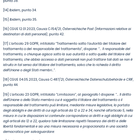
punto 38.
[14]
Ibidem
, punto 34.
[15]
Ibidem
, punto 35.
[16] CGUE 12.01.2023, Causa C‑154/21,
Österreichische Post (Informazioni relative ai
destinatari di dati personali)
, punto 42.
[17] L’articolo 29 GDPR, intitolato “Trattamento sotto l’autorità del titolare del
trattamento o del responsabile del trattamento”, dispone: “
…
Il responsabile del
trattamento, o chiunque agisca sotto la sua autorità o sotto quella del titolare del
trattamento, che abbia accesso a dati personali non può trattare tali dati se non è
istruito in tal senso dal titolare del trattamento, salvo che lo richieda il diritto
dell’Unione o degli Stati membri…
”.
[18] CGUE 04.05.2023, Causa C‑487/21,
Österreichische Datenschutzbehörde e CRIF
,
punto 44.
[19] L’articolo 23 GDPR, intitolato “Limitazioni”, al paragrafo 1 dispone: “
…
Il diritto
dell’Unione o dello Stato membro cui è soggetto il titolare del trattamento o il
responsabile del trattamento può limitare, mediante misure legislative, la portata
degli obblighi e dei diritti di cui agli articoli da 12 a 22 e 34, nonché all’articolo 5, nella
misura in cui le disposizioni ivi contenute corrispondano ai diritti e agli obblighi di cui
agli articoli da 12 a 22, qualora tale limitazione rispetti l’essenza dei diritti e delle
libertà fondamentali e sia una misura necessaria e proporzionata in una società
democratica per salvaguardare: