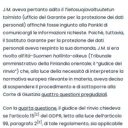
J.M. aveva pertanto adito il
Tietosuojavaltuutetun
toimisto
(ufficio del Garante per la protezione dei dati
personali) affinché fosse ingiunto alla Pankki di
comunicargli le informazioni richieste. Poiché, tuttavia,
il Sostituto Garante per la protezione dei dati
personali aveva respinto la sua domanda, J.M. si era
rivolto all’
Itä-Suomen hallinto-oikeus
(Tribunale
amministrativo della Finlandia orientale; il “giudice del
rinvio”) che, alla luce della necessità di interpretare la
normativa europea rilevante in materia, aveva deciso
di sospendere il procedimento e di sottoporre alla
Corte di Giustizia
quattro questioni pregiudiziali
.
Con la
quarta questione
, il giudice del rinvio chiedeva
[2]
se l’articolo 15
del GDPR, letto alla luce dell’articolo
[3]
99, paragrafo 2
, di tale regolamento, sia applicabile