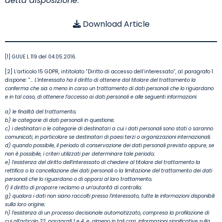
detta disposizione
.
Download Article
[1] GUUE L 119 del 04.05.2016.
[2] L’articolo 15 GDPR, intitolato “Diritto di accesso dell’interessato”, al paragrafo 1
dispone: “
…
L’interessato ha il diritto di ottenere dal titolare del trattamento la
conferma che sia o meno in corso un trattamento di dati personali che lo riguardano
e in tal caso, di ottenere l’accesso ai dati personali e alle seguenti informazioni:
a) le finalità del trattamento;
b) le categorie di dati personali in questione;
c) i destinatari o le categorie di destinatari a cui i dati personali sono stati o saranno
comunicati, in particolare se destinatari di paesi terzi o organizzazioni internazionali;
d) quando possibile, il periodo di conservazione dei dati personali previsto oppure, se
non è possibile, i criteri utilizzati per determinare tale periodo;
e) l’esistenza del diritto dell’interessato di chiedere al titolare del trattamento la
rettifica o la cancellazione dei dati personali o la limitazione del trattamento dei dati
personali che lo riguardano o di opporsi al loro trattamento;
f) il diritto di proporre reclamo a un’autorità di controllo;
g) qualora i dati non siano raccolti presso l’interessato, tutte le informazioni disponibili
sulla loro origine;
h) l’esistenza di un processo decisionale automatizzato, compresa la profilazione di
cui all’articolo 22, paragrafi 1 e 4, e, almeno in tali casi, informazioni significative sulla