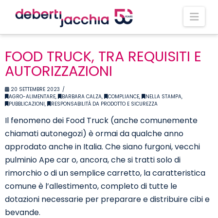
Nav
FOOD TRUCK, TRA REQUISITI E
AUTORIZZAZIONI
20 SETTEMBRE 2023
AGRO-ALIMENTARE
,
BARBARA CALZA
,
COMPLIANCE
,
NELLA STAMPA
,
PUBBLICAZIONI
,
RESPONSABILITÀ DA PRODOTTO E SICUREZZA
Il fenomeno dei Food Truck (anche comunemente
chiamati autonegozi) è ormai da qualche anno
approdato anche in Italia. Che siano furgoni, vecchi
pulminio Ape car o, ancora, che si tratti solo di
rimorchio o di un semplice carretto, la caratteristica
comune è l’allestimento, completo di tutte le
dotazioni necessarie per preparare e distribuire cibi e
bevande.