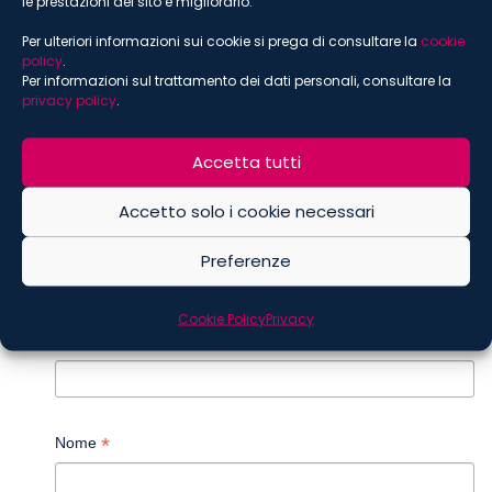
le prestazioni del sito e migliorarlo.
Ucraina e sanzioni internazionali
Per ulteriori informazioni sui cookie si prega di consultare la
cookie
Coronavirus
policy
.
Per informazioni sul trattamento dei dati personali, consultare la
Russia Brief
privacy policy
.
Sostenibilità
Digital
Accetta tutti
Food
Accetto solo i cookie necessari
ISCRIVITI ALLA NEWSLETTER
Preferenze
*
indica che è obbligatorio
Cookie Policy
Privacy
*
Email
*
Nome