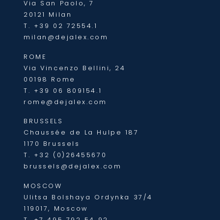
Via San Paolo, 7
20121 Milan
T.
+39 02 72554.1
milan@dejalex.com
ROME
Via Vincenzo Bellini, 24
00198 Rome
T.
+39 06 809154.1
rome@dejalex.com
BRUSSELS
Chaussée de La Hulpe 187
1170 Brussels
T.
+32 (0)26455670
brussels@dejalex.com
MOSCOW
Ulitsa Bolshaya Ordynka 37/4
119017, Moscow
T.
+7 495 792 54 92