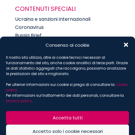
CONTENUTI SPECIALI
Ucraina e sanzioni internazionali
Coronavirus
Russia Brief
Sostenibilità
Consenso ai cookie
Digital
Il nostro sito utilizza, oltre ai cookie tecnici necessari al
Food
funzionamento del sito, anche cookie analitici di terze parti. Grazie
ai dati statistici aggregati che raccolgono, possiamo analizzare
le prestazioni del sito e migliorarlo.
ISCRIVITI ALLA NEWSLETTER
Per ulteriori informazioni sui cookie si prega di consultare la
cookie
policy
.
Per informazioni sul trattamento dei dati personali, consultare la
*
indica che è obbligatorio
privacy policy
.
*
Email
Accetta tutti
Accetto solo i cookie necessari
*
Nome