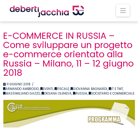
Nav
E-COMMERCE IN RUSSIA –
Come sviluppare un progetto
e-commerce orientato alla
Russia – Milano, 11 – 12 giugno
2018
11 GIUGNO 2018
ARMANDO AMBROSIO
,
EVENTI
,
FISCALE
,
GIOVANNA BAGNARDI
,
IT E TMT
,
MASSIMILIANO GAZZO
,
OKSANA OLENEVA
,
RUSSIA
,
SOCIETARIO E COMMERCIALE