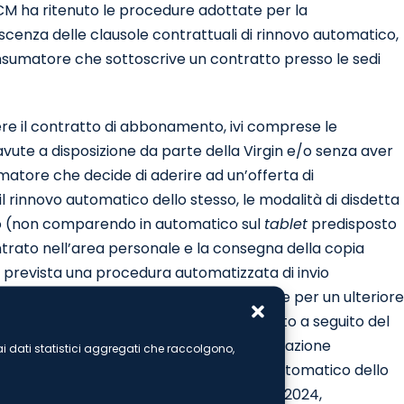
GCM ha ritenuto le procedure adottate per la
cenza delle clausole contrattuali di rinnovo automatico,
onsumatore che sottoscrive un contratto presso le sedi
ere il contratto di abbonamento, ivi comprese le
vute a disposizione da parte della Virgin e/o senza aver
matore che decide di aderire ad un’offerta di
rinnovo automatico dello stesso, le modalità di disdetta
tto (non comparendo in automatico sul
tablet
predisposto
ntrato nell’area personale e la consegna della copia
do prevista una procedura automatizzata di invio
uale potrebbe ritrovarsi vincolato anche per un ulteriore
rendendosi conto di tale rinnovo soltanto a seguito del
 proprio mezzo di pagamento. La comunicazione
e ai dati statistici aggregati che raccolgono,
 scadenza dell’abbonamento, il rinnovo automatico dello
 stata introdotta solo a partire da luglio 2024,