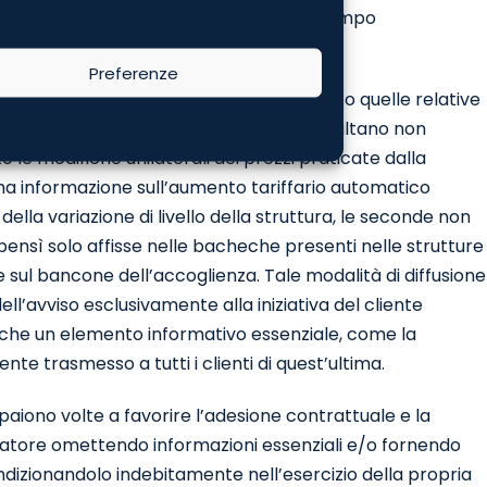
 tutti i contratti di servizi stipulati a tempo
Preferenze
i livello di alcune sedi della Virgin quanto quelle relative
ano evidenti profili di ingannevolezza e risultano non
le modifiche unilaterali dei prezzi praticate dalla
ma informazione sull’aumento tariffario automatico
la variazione di livello della struttura, le seconde non
ensì solo affisse nelle bacheche presenti nelle strutture
e sul bancone dell’accoglienza. Tale modalità di diffusione
ell’avviso esclusivamente alla iniziativa del cliente
e che un elemento informativo essenziale, come la
ente trasmesso a tutti i clienti di quest’ultima.
aiono volte a favorire l’adesione contrattuale e la
atore omettendo informazioni essenziali e/o fornendo
condizionandolo indebitamente nell’esercizio della propria