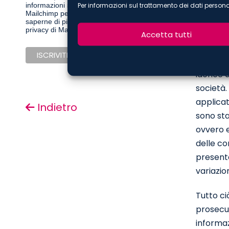
Per informazioni sul trattamento dei dati persona
informazioni saranno trasferite a
nonostan
Mailchimp per l'elaborazione.
Per
determi
saperne di più sulle pratiche sulla
privacy di Mailchimp clicca qui.
Accetta tutti
Tanto le
alle mod
idonee a
società.
applicat
Indietro
sono sta
ovvero e
delle co
presente
variazio
Tutto ci
prosecu
informaz