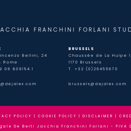
JACCHIA FRANCHINI FORLANI STU
E
BRUSSELS
incenzo Bellini, 24
Chaussée de La Hulpe 
8 Rome
1170 Brussels
9 06 809154.1
T. +32 (0)26455670
@dejalex.com
brussels@dejalex.com
VACY POLICY
|
COOKIE POLICY
|
DISCLAIMER
|
CRE
gale De Berti Jacchia Franchini Forlani - PIVA