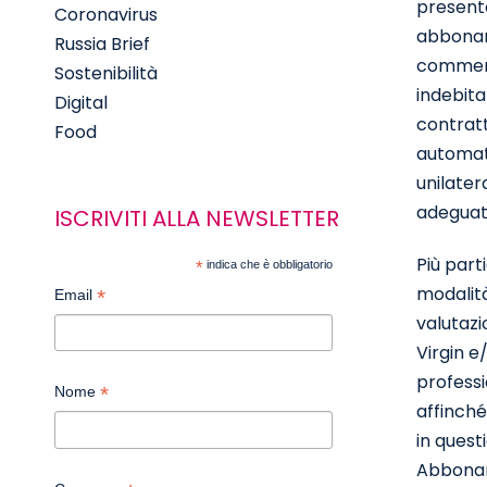
presenta
Coronavirus
abboname
Russia Brief
commerci
Sostenibilità
indebita
Digital
contratt
Food
automati
unilater
adeguat
ISCRIVITI ALLA NEWSLETTER
Più part
*
indica che è obbligatorio
modalità
*
Email
valutazi
Virgin e
professi
*
Nome
affinché
in quest
Abboname