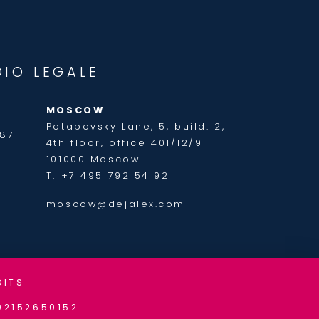
DIO LEGALE
MOSCOW
Potapovsky Lane, 5, build. 2,
187
4th floor, office 401/12/9
101000 Moscow
T. +7 495 792 54 92
moscow@dejalex.com
DITS
 02152650152