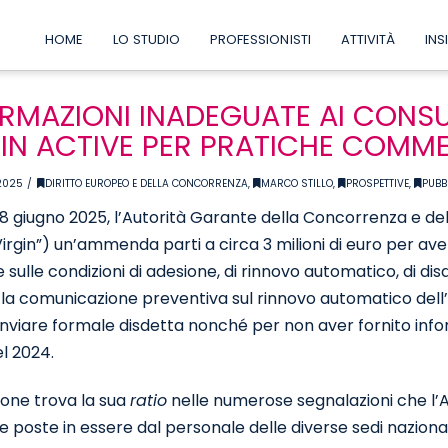
HOME
LO STUDIO
PROFESSIONISTI
ATTIVITÀ
INS
RMAZIONI INADEGUATE AI CONS
IN ACTIVE PER PRATICHE COMME
2025
DIRITTO EUROPEO E DELLA CONCORRENZA
,
MARCO STILLO
,
PROSPETTIVE
,
PUBB
18 giugno 2025, l’Autorità Garante della Concorrenza e de
irgin”) un’ammenda parti a circa 3 milioni di euro per ave
e sulle condizioni di adesione, di rinnovo automatico, di 
a comunicazione preventiva sul rinnovo automatico dell
nviare formale disdetta nonché per non aver fornito infor
l 2024.
ione trova la sua
ratio
nelle numerose segnalazioni che l’AG
 poste in essere dal personale delle diverse sedi nazionali