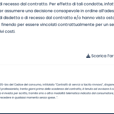
i recesso dal contratto. Per effetto di tali condotte, infatti,
r assumere una decisione consapevole in ordine all’adesione
di disdetta o di recesso dal contratto e/o hanno visto ostac
 finendo per essere vincolati contrattualmente per un ser
ivi costi.
Scarica l’ar
 65-bis del Codice del consumo, intitolato “Contratti di servizi a tacito rinnovo”, dispone
l professionista, trenta giorni prima della scadenza del contratto, è tenuto ad avvisare il 
o è inviata per iscritto, tramite sms o altra modalità telematica indicata dal consumator
i recedere in qualsiasi momento senza spese…
”.