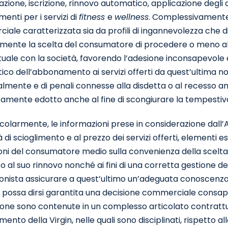
zione, iscrizione, rinnovo automatico, applicazione degli 
nti per i servizi di
fitness
e
wellness
. Complessivamente 
ale caratterizzata sia da profili di ingannevolezza che di
mente la scelta del consumatore di procedere o meno all
uale con la società, favorendo l’adesione inconsapevole e 
co dell’abbonamento ai servizi offerti da quest’ultima non
almente e di penali connesse alla disdetta o al recesso an
amente edotto anche al fine di scongiurare la tempestiv
icolarmente, le informazioni prese in considerazione dall
 di scioglimento e al prezzo dei servizi offerti, elementi 
oni del consumatore medio sulla convenienza della scelta c
/o al suo rinnovo nonché ai fini di una corretta gestione d
onista assicurare a quest’ultimo un’adeguata conoscenza d
 possa dirsi garantita una decisione commerciale consapev
ione sono contenute in un complesso articolato contrattua
nto della Virgin, nelle quali sono disciplinati, rispetto al