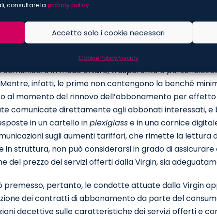
li, consultare la
privacy policy
.
te tale obbligo fosse in vigore già dal 31 dicembre 2023 per
nato con clausola di rinnovo automatico
[1]
.
Accetto solo i cookie necessari
 comunicazioni relative agli incrementi dovuti all’aumento d
ifiche del listino prezzi a livello nazionale, infine, present
Cookie Policy
Privacy
 comunicare in modo chiaro, trasparente e personalizzato 
 Mentre, infatti, le prime non contengono la benché mini
o al momento del rinnovo dell’abbonamento per effetto del
te comunicate direttamente agli abbonati interessati, e b
sposte in un cartello in
plexiglass
e in una cornice digital
municazioni sugli aumenti tariffari, che rimette la lettura d
 in struttura, non può considerarsi in grado di assicurar
ne del prezzo dei servizi offerti dalla Virgin, sia adeguatam
ò premesso, pertanto, le condotte attuate dalla Virgin app
zione dei contratti di abbonamento da parte del consum
ioni decettive sulle caratteristiche dei servizi offerti e 