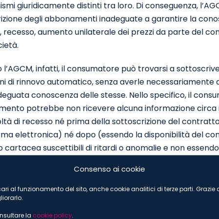
mi giuridicamente distinti tra loro. Di conseguenza, l’A
izione degli abbonamenti inadeguate a garantire la conos
, recesso, aumento unilaterale dei prezzi da parte del c
cietà.
l’AGCM, infatti, il consumatore può trovarsi a sottoscriv
ni di rinnovo automatico, senza averle necessariamente a
eguata conoscenza delle stesse. Nello specifico, il consu
nto potrebbe non ricevere alcuna informazione circa il 
oltà di recesso né prima della sottoscrizione del contra
irma elettronica) né dopo (essendo la disponibilità del co
 o cartacea suscettibili di ritardi o anomalie e non essen
co del contratto), di talché alla prima scadenza contratt
Consenso ai cookie
za aver effettuato una scelta consapevole in tal senso e 
re dell’addebito delle quote mensili di abbonamento sul
cessari al funzionamento del sito, anche cookie analitici di terze parti. Grazi
iorarlo.
ata a ricordare al consumatore, trenta giorni prima della
 la data entro cui può inviare formale disdetta, inoltre, era
onsultare la
cookie policy
.