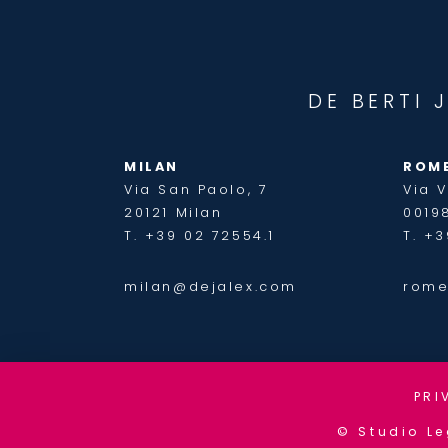
DE BERTI 
MILAN
ROM
Via San Paolo, 7
Via V
20121 Milan
0019
T. +39 02 72554.1
T. +3
milan@dejalex.com
rome
PRI
© Studio Le