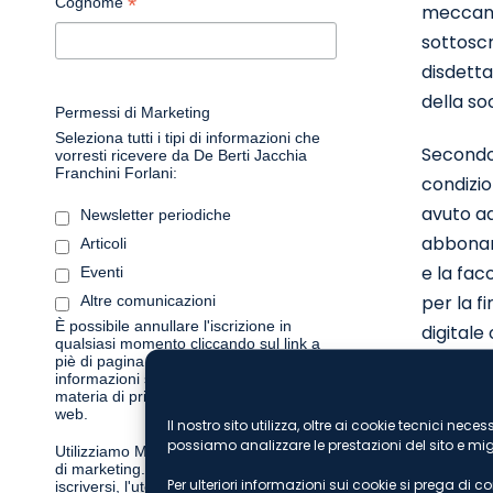
*
Cognome
meccanis
sottoscr
disdetta
della so
Permessi di Marketing
Seleziona tutti i tipi di informazioni che
Secondo 
vorresti ricevere da De Berti Jacchia
Franchini Forlani:
condizio
avuto ad
Newsletter periodiche
abboname
Articoli
e la fac
Eventi
per la f
Altre comunicazioni
È possibile annullare l'iscrizione in
digitale
qualsiasi momento cliccando sul link a
telemati
piè di pagina delle nostre e-mail. Per
informazioni sulle nostre pratiche in
anno sen
materia di privacy, visitate il nostro sito
web.
persiste
Il nostro sito utilizza, oltre ai cookie tecnici ne
possiamo analizzare le prestazioni del sito e migl
finalizz
Utilizziamo Mailchimp come piattaforma
di marketing. Cliccando qui sotto per
stesso e
Per ulteriori informazioni sui cookie si prega di c
iscriversi, l'utente riconosce che le sue