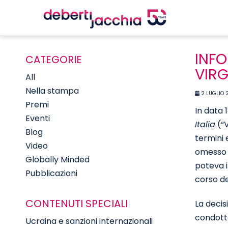
INFO
CATEGORIE
VIRG
All
Nella stampa
2 LUGLIO 
Premi
In data 
Eventi
Italia
(“V
Blog
termini 
Video
omesso l
Globally Minded
poteva i
Pubblicazioni
corso de
CONTENUTI SPECIALI
La decis
condotte
Ucraina e sanzioni internazionali