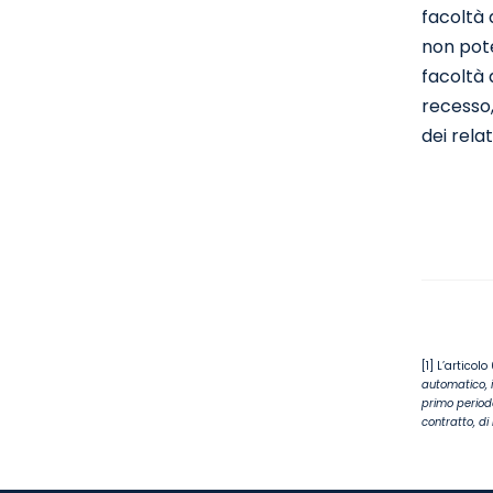
facoltà d
non pote
facoltà 
recesso,
dei relat
[1]
L’articolo
automatico, i
primo period
contratto, d