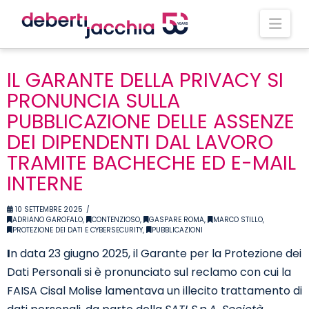
Nav
IL GARANTE DELLA PRIVACY SI
PRONUNCIA SULLA
PUBBLICAZIONE DELLE ASSENZE
DEI DIPENDENTI DAL LAVORO
TRAMITE BACHECHE ED E-MAIL
INTERNE
10 SETTEMBRE 2025
ADRIANO GAROFALO
,
CONTENZIOSO
,
GASPARE ROMA
,
MARCO STILLO
,
PROTEZIONE DEI DATI E CYBERSECURITY
,
PUBBLICAZIONI
I
n data 23 giugno 2025, il Garante per la Protezione dei
Dati Personali si è pronunciato sul reclamo con cui la
FAISA Cisal Molise lamentava un illecito trattamento di