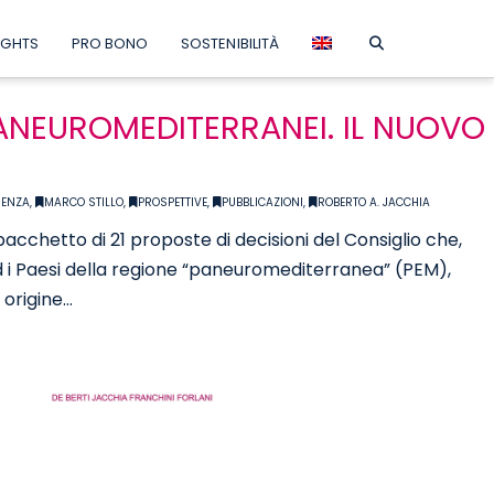
IGHTS
PRO BONO
SOSTENIBILITÀ
PANEUROMEDITERRANEI. IL NUOVO
E
RENZA
,
MARCO STILLO
,
PROSPETTIVE
,
PUBBLICAZIONI
,
ROBERTO A. JACCHIA
chetto di 21 proposte di decisioni del Consiglio che,
d i Paesi della regione “paneuromediterranea” (PEM),
 origine…