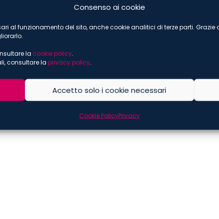
Consenso ai cookie
cessari al funzionamento del sito, anche cookie analitici di terze parti. Grazi
iorarlo.
onsultare la
cookie policy
.
li, consultare la
privacy policy
.
Accetto solo i cookie necessari
Scarica l’ar
Cookie Policy
Privacy