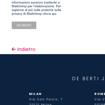
informazioni saranno trasferite a
Mailchimp per l'elaborazione.
Per
saperne di più sulle pratiche sulla
privacy di Mailchimp clicca qui.
Indietro
DE BERTI 
MILAN
ROM
Via San Paolo, 7
Via V
20121 Milan
0019