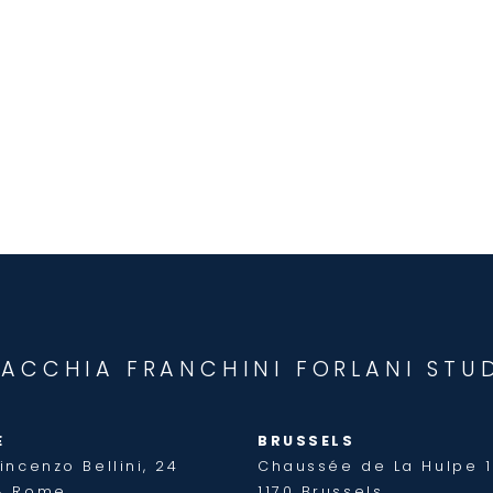
JACCHIA FRANCHINI FORLANI STU
E
BRUSSELS
incenzo Bellini, 24
Chaussée de La Hulpe 
8 Rome
1170 Brussels