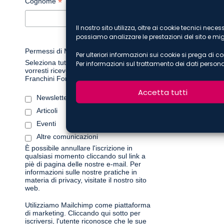
*
Cognome
Il nostro sito utilizza, oltre ai cookie tecnici ne
possiamo analizzare le prestazioni del sito e migl
Permessi di Marketing
Per ulteriori informazioni sui cookie si prega di c
Seleziona tutti i tipi di informazioni che
Per informazioni sul trattamento dei dati persona
vorresti ricevere da De Berti Jacchia
Franchini Forlani:
Accetta tutti
Newsletter periodiche
Articoli
Eventi
Altre comunicazioni
È possibile annullare l'iscrizione in
qualsiasi momento cliccando sul link a
piè di pagina delle nostre e-mail. Per
informazioni sulle nostre pratiche in
materia di privacy, visitate il nostro sito
web.
Utilizziamo Mailchimp come piattaforma
di marketing. Cliccando qui sotto per
iscriversi, l'utente riconosce che le sue