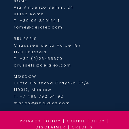
ROME
Via Vincenzo Bellini, 24
00198 Rome
T.
+39 06 809154.1
rome@dejalex.com
BRUSSELS
Chaussée de La Hulpe 187
1170 Brussels
T.
+32 (0)26455670
brussels@dejalex.com
MOSCOW
Ulitsa Bolshaya Ordynka 37/4
119017, Moscow
T.
+7 495 792 54 92
moscow@dejalex.com
PRIVACY POLICY
|
COOKIE POLICY
|
DISCLAIMER
|
CREDITS