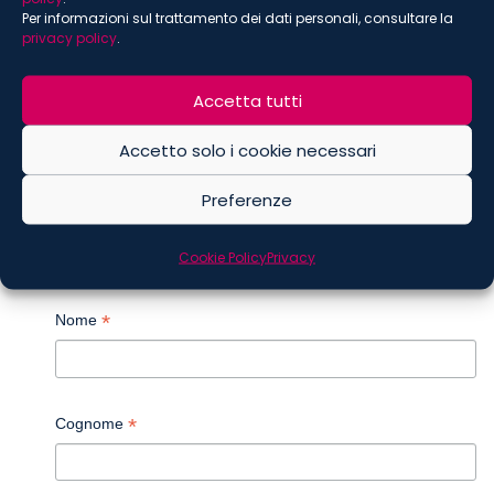
Per informazioni sul trattamento dei dati personali, consultare la
Digital
privacy policy
.
Food
Accetta tutti
ISCRIVITI ALLA NEWSLETTER
Accetto solo i cookie necessari
*
indica che è obbligatorio
Preferenze
*
Email
Cookie Policy
Privacy
*
Nome
*
Cognome