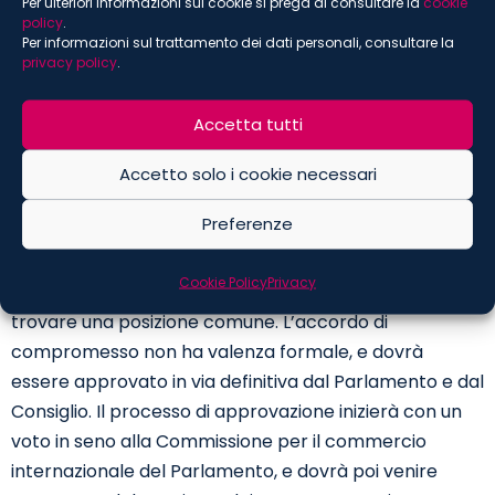
gli effetti positivi e quelli negativi che ne conseguono.
Per ulteriori informazioni sui cookie si prega di consultare la
cookie
policy
.
Nel caso in cui dalla valutazione emerga una
Per informazioni sul trattamento dei dati personali, consultare la
preponderanza degli effetti negativi, la Commissione
privacy policy
.
potrà anche imporre misure rimediali oppure
accettare impegni proposti dalle imprese interessate
Accetta tutti
che siano idonei a porre rimedio alla distorsione.
Accetto solo i cookie necessari
L’accordo politico di compromesso segna la
Preferenze
conclusione dei “triloghi”, le negoziazioni inter-
istituzionali con cui rappresentanti della Commissione,
Cookie Policy
Privacy
del Parlamento e del Consiglio si consultano per
trovare una posizione comune. L’accordo di
compromesso non ha valenza formale, e dovrà
essere approvato in via definitiva dal Parlamento e dal
Consiglio. Il processo di approvazione inizierà con un
voto in seno alla Commissione per il commercio
internazionale del Parlamento, e dovrà poi venire