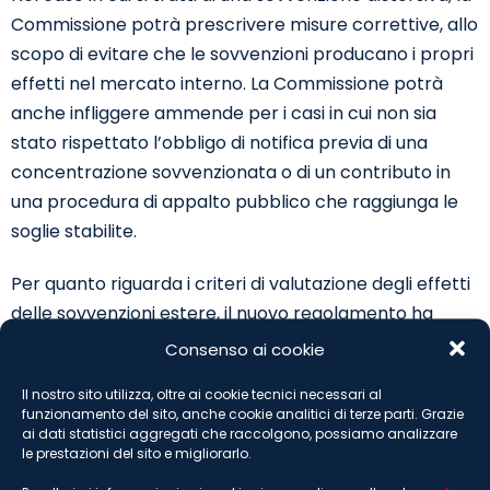
Commissione potrà prescrivere misure correttive, allo
scopo di evitare che le sovvenzioni producano i propri
effetti nel mercato interno. La Commissione potrà
anche infliggere ammende per i casi in cui non sia
stato rispettato l’obbligo di notifica previa di una
concentrazione sovvenzionata o di un contributo in
una procedura di appalto pubblico che raggiunga le
soglie stabilite.
Per quanto riguarda i criteri di valutazione degli effetti
delle sovvenzioni estere, il nuovo regolamento ha
seguito il modello della normativa sul controllo degli
Consenso ai cookie
aiuti di Stato. Qualora venga accertata l’esistenza di
Il nostro sito utilizza, oltre ai cookie tecnici necessari al
una sovvenzione estera e di una distorsione della
funzionamento del sito, anche cookie analitici di terze parti. Grazie
concorrenza, la Commissione sarà chiamata ad
ai dati statistici aggregati che raccolgono, possiamo analizzare
le prestazioni del sito e migliorarlo.
effettuare una valutazione comparativa raffrontando