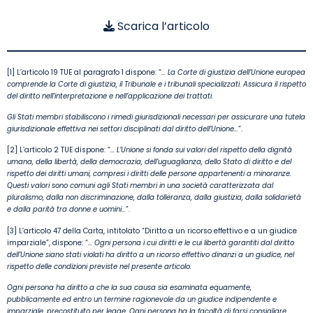
Scarica l’articolo
[1] L’articolo 19 TUE al paragrafo 1 dispone: “
… La Corte di giustizia dell’Unione europea
comprende la Corte di giustizia, il Tribunale e i tribunali specializzati. Assicura il rispetto
del diritto nell’interpretazione e nell’applicazione dei trattati.
Gli Stati membri stabiliscono i rimedi giurisdizionali necessari per assicurare una tutela
giurisdizionale effettiva nei settori disciplinati dal diritto dell’Unione…
”.
[2] L’articolo 2 TUE dispone: “
…
L’Unione si fonda sui valori del rispetto della dignità
umana, della libertà, della democrazia, dell’uguaglianza, dello Stato di diritto e del
rispetto dei diritti umani, compresi i diritti delle persone appartenenti a minoranze.
Questi valori sono comuni agli Stati membri in una società caratterizzata dal
pluralismo, dalla non discriminazione, dalla tolleranza, dalla giustizia, dalla solidarietà
e dalla parità tra donne e uomini…
”.
[3] L’articolo 47 della Carta, intitolato “Diritto a un ricorso effettivo e a un giudice
imparziale”, dispone: “
…
Ogni persona i cui diritti e le cui libertà garantiti dal diritto
dell’Unione siano stati violati ha diritto a un ricorso effettivo dinanzi a un giudice, nel
rispetto delle condizioni previste nel presente articolo.
Ogni persona ha diritto a che la sua causa sia esaminata equamente,
pubblicamente ed entro un termine ragionevole da un giudice indipendente e
imparziale, precostituito per legge. Ogni persona ha la facoltà di farsi consigliare,