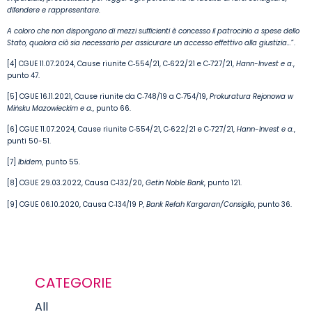
difendere e rappresentare.
A coloro che non dispongono di mezzi sufficienti è concesso il patrocinio a spese dello
Stato, qualora ciò sia necessario per assicurare un accesso effettivo alla giustizia…
”.
[4] CGUE 11.07.2024, Cause riunite C‑554/21, C‑622/21 e C‑727/21,
Hann-Invest e a.
,
punto 47.
[5] CGUE 16.11.2021, Cause riunite da C‑748/19 a C‑754/19,
Prokuratura Rejonowa w
Mińsku Mazowieckim e a.
, punto 66.
[6] CGUE 11.07.2024, Cause riunite C‑554/21, C‑622/21 e C‑727/21,
Hann-Invest e a.
,
punti 50-51.
[7]
Ibidem
, punto 55.
[8] CGUE 29.03.2022, Causa C‑132/20,
Getin Noble Bank
, punto 121.
[9] CGUE 06.10.2020, Causa C‑134/19 P,
Bank Refah Kargaran/Consiglio
, punto 36.
CATEGORIE
All