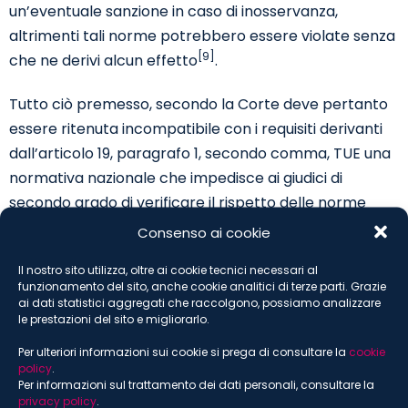
un’eventuale sanzione in caso di inosservanza,
altrimenti tali norme potrebbero essere violate senza
[9]
che ne derivi alcun effetto
.
Tutto ciò premesso, secondo la Corte deve pertanto
essere ritenuta incompatibile con i requisiti derivanti
dall’articolo 19, paragrafo 1, secondo comma, TUE una
normativa nazionale che impedisce ai giudici di
secondo grado di verificare il rispetto delle norme
nazionali relative alla riassegnazione delle cause
Consenso ai cookie
nell’ambito degli organi giurisdizionali o alla modifica
Il nostro sito utilizza, oltre ai cookie tecnici necessari al
dei collegi giudicanti, al fine di stabilire se il collegio che
funzionamento del sito, anche cookie analitici di terze parti. Grazie
ha statuito in primo grado costituisca un giudice
ai dati statistici aggregati che raccolgono, possiamo analizzare
le prestazioni del sito e migliorarlo.
indipendente, imparziale e precostituito per legge,
vietando in ogni caso ai giudici di secondo grado di
Per ulteriori informazioni sui cookie si prega di consultare la
cookie
policy
.
accertare, ove necessario, la nullità del procedimento
Per informazioni sul trattamento dei dati personali, consultare la
di primo grado qualora quest’ultimo si sia concluso
privacy policy
.