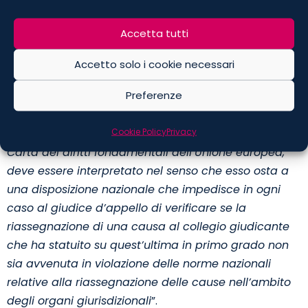
con una sentenza emessa da un collegio giudicante al
quale la causa è stata riassegnata o che è stato
Accetta tutti
modificato in violazione di tali norme.
Accetto solo i cookie necessari
Di conseguenza, la Corte ha statuito che:
Preferenze
“
L’articolo 19, paragrafo 1, secondo comma, TUE, letto
Cookie Policy
Privacy
alla luce dell’articolo 2 TUE e dell’articolo 47 della
Carta dei diritti fondamentali dell’Unione europea,
deve essere interpretato nel senso che esso osta a
una disposizione nazionale che impedisce in ogni
caso al giudice d’appello di verificare se la
riassegnazione di una causa al collegio giudicante
che ha statuito su quest’ultima in primo grado non
sia avvenuta in violazione delle norme nazionali
relative alla riassegnazione delle cause nell’ambito
degli organi giurisdizionali
”.