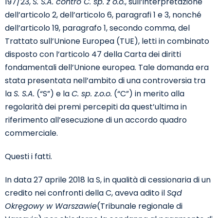
197/23,
S. S.A. contro C. sp. z o.o.
, sull’interpretazione
dell’articolo 2, dell’articolo 6, paragrafi 1 e 3, nonché
dell’articolo 19, paragrafo 1, secondo comma, del
Trattato sull’Unione Europea (TUE), letti in combinato
disposto con l’articolo 47 della Carta dei diritti
fondamentali dell’Unione europea. Tale domanda era
stata presentata nell’ambito di una controversia tra
la
S. S.A.
(“S”) e la
C. sp. z.o.o.
(“C”) in merito alla
regolarità dei premi percepiti da quest’ultima in
riferimento all’esecuzione di un accordo quadro
commerciale.
Questi i fatti.
In data 27 aprile 2018 la S, in qualità di cessionaria di un
credito nei confronti della C, aveva adito il
Sąd
Okręgowy w Warszawie
(Tribunale regionale di