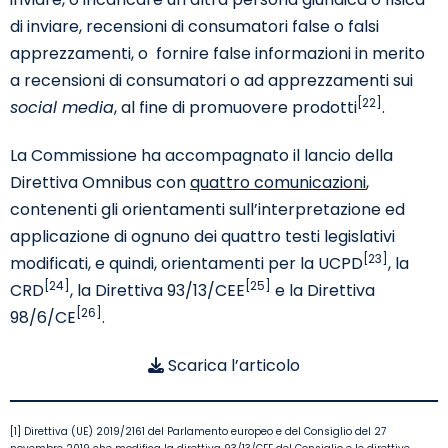
di inviare, recensioni di consumatori false o falsi
apprezzamenti, o fornire false informazioni in merito
a recensioni di consumatori o ad apprezzamenti sui
[22]
social media
, al fine di promuovere prodotti
.
La Commissione ha accompagnato il lancio della
Direttiva Omnibus con
quattro comunicazioni
,
contenenti gli orientamenti sull’interpretazione ed
applicazione di ognuno dei quattro testi legislativi
[23]
modificati, e quindi, orientamenti per la UCPD
, la
[24]
[25]
CRD
, la Direttiva 93/13/CEE
e la Direttiva
[26]
98/6/CE
.
Scarica l’articolo
[1] Direttiva (UE) 2019/2161 del Parlamento europeo e del Consiglio del 27