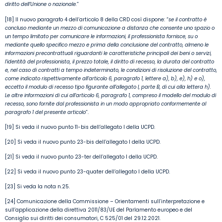
diritto dell’Unione o nazionale.
”
[18] Il nuovo paragrafo 4 dell’articolo 8 della CRD così dispone: “
se il contratto è
concluso mediante un mezzo di comunicazione a distanza che consente uno spazio o
un tempo limitato per comunicare le informazioni, il professionista fornisce, su o
mediante quello specifico mezzo e prima della conclusione del contratto, almeno le
informazioni precontrattuali riguardanti le caratteristiche principali dei beni o servizi,
l’identità del professionista, il prezzo totale, il diritto di recesso, la durata del contratto
e, nel caso di contratti a tempo indeterminato, le condizioni di risoluzione del contratto,
come indicato rispettivamente all’articolo 6, paragrafo 1, lettere a), b), e), h) e o),
eccetto il modulo di recesso tipo figurante all’allegato I, parte B, di cui alla lettera h).
Le altre informazioni di cui all’articolo 6, paragrafo 1, compreso il modello del modulo di
recesso, sono fornite dal professionista in un modo appropriato conformemente al
paragrafo 1 del presente articolo
”.
[19] Si veda il nuovo punto 11-bis dell’allegato I della UCPD.
[20] Si veda il nuovo punto 23-bis dell’allegato I della UCPD.
[21] Si veda il nuovo punto 23-ter dell’allegato I della UCPD.
[22] Si veda il nuovo punto 23-quater dell’allegato I della UCPD.
[23] Si veda la nota n.25.
[24] Comunicazione della Commissione – Orientamenti sull’interpretazione e
sull’applicazione della direttiva 2011/83/UE del Parlamento europeo e del
Consiglio sui diritti dei consumatori, C 525/01 del 29.12.2021.