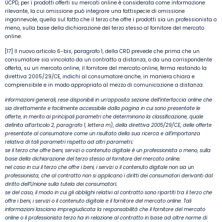
UCPD, per i prodotti offerti su mercati online è considerata come informazione
rilevante, la cui omissione può integrare una fattispecie di omissione
ingannevole, quella sul fatto che il terzo che offre i prodotti sia un professionista o
meno, sulla base della dichiarazione del terzo stesso al fornitore del mercato
online.
[17] Il nuovo articolo 6-bis, paragrafo 1, della CRD prevede che prima che un
consumatore sia vincolato da un contratto a distanza, o da una corrispondente
offerta, su un mercato online, il fornitore del mercato online, ferma restando la
direttiva 2005/29/CE, indichi al consumatore anche, in maniera chiara e
comprensibile e in modo appropriato al mezzo di comunicazione a distanza:
informazioni generali, rese disponibili in un’apposita sezione dell’interfaccia online che
sia direttamente e facilmente accessibile dalla pagina in cui sono presentate le
offerte, in merito ai principali parametri che determinano la classificazione, quale
definita all’articolo 2, paragrafo 1, lettera m), della direttiva 2005/29/CE, delle offerte
presentate al consumatore come un risultato della sua ricerca e all’importanza
relativa di tali parametri rispetto ad altri parametri;
se il terzo che offre beni, servizi o contenuto digitale è un professionista o meno, sulla
base della dichiarazione del terzo stesso al fornitore del mercato online;
nel caso in cui il terzo che offre i beni, i servizi o il contenuto digitale non sia un
professionista, che al contratto non si applicano i diritti dei consumatori derivanti dal
diritto dell’Unione sulla tutela dei consumatori;
se del caso, il modo in cui gli obblighi relativi al contratto sono ripartiti tra il terzo che
offre i beni, i servizi o il contenuto digitale e il fornitore del mercato online. Tali
informazioni lasciano impregiudicata la responsabilità che il fornitore del mercato
online o il professionista terzo ha in relazione al contratto in base ad altre norme di