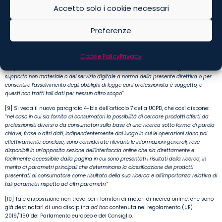
[7] Si vedano, rispettivamente, i nuovi punti 16) e 17) dell’articolo 2, paragrafo 1,
Accetto solo i cookie necessari
della CRD.
[8] Si veda il nuovo paragrafo 1-bis dell’articolo 3 della CRD, che così dispone: “
la
Preferenze
presente direttiva si applica anche se il professionista fornisce o si impegna a fornire
un contenuto digitale mediante un supporto non materiale o un servizio digitale al
consumatore e il consumatore fornisce o si impegna a fornire dati personali al
Cookie Policy
Privacy
professionista, tranne i casi in cui i dati personali forniti dal consumatore siano trattati
dal professionista esclusivamente ai fini della fornitura del contenuto digitale su
supporto non materiale o del servizio digitale a norma della presente direttiva o per
consentire l’assolvimento degli obblighi di legge cui il professionista è soggetto, e
questi non tratti tali dati per nessun altro scopo
”.
[9] Si veda il nuovo paragrafo 4-bis dell’articolo 7 della UCPD, che così dispone:
“
nel caso in cui sia fornita ai consumatori la possibilità di cercare prodotti offerti da
professionisti diversi o da consumatori sulla base di una ricerca sotto forma di parola
chiave, frase o altri dati, indipendentemente dal luogo in cui le operazioni siano poi
effettivamente concluse, sono considerate rilevanti le informazioni generali, rese
disponibili in un’apposita sezione dell’interfaccia online che sia direttamente e
facilmente accessibile dalla pagina in cui sono presentati i risultati della ricerca, in
merito ai parametri principali che determinano la classificazione dei prodotti
presentati al consumatore come risultato della sua ricerca e all’importanza relativa di
tali parametri rispetto ad altri parametri.
”
[10] Tale disposizione non trova per i fornitori di motori di ricerca online, che sono
già destinatari di una disciplina
ad hoc
contenuta nel regolamento (UE)
2019/1150 del Parlamento europeo e del Consiglio.