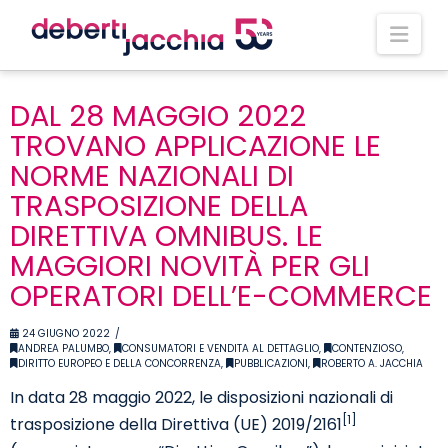
Nav
DAL 28 MAGGIO 2022
TROVANO APPLICAZIONE LE
NORME NAZIONALI DI
TRASPOSIZIONE DELLA
DIRETTIVA OMNIBUS. LE
MAGGIORI NOVITÀ PER GLI
OPERATORI DELL’E-COMMERCE
24 GIUGNO 2022
ANDREA PALUMBO
,
CONSUMATORI E VENDITA AL DETTAGLIO
,
CONTENZIOSO
,
DIRITTO EUROPEO E DELLA CONCORRENZA
,
PUBBLICAZIONI
,
ROBERTO A. JACCHIA
In data 28 maggio 2022, le disposizioni nazionali di
[1]
trasposizione della Direttiva (UE) 2019/2161