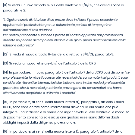
[11] Si veda il nuovo articolo 6-bis della direttiva 98/6/CE, che così dispone ai
paragrafi 1 e 2:
“1. Ogni annuncio di riduzione di un prezzo deve indicare il prezzo precedente
applicato dal professionista per un determinato periodo di tempo prima
dell’applicazione di tale riduzione.
Per prezzo precedente si intende il prezzo più basso applicato dal professionista
durante un periodo di tempo non inferiore a 30 giorni prima dell’applicazione della
riduzione del prezzo.”
[12] Si veda il nuovo articolo 6-bis della direttiva 98/6/CE, paragrafo 3.
[13] Si veda la nuova lettera e-bis) dell’articolo 6 della CRD.
[14] In particolare, il nuovo paragrafo 6 dell’articolo 7 della UCPD così dispone: “
se
un professionista fornisce l’accesso alle recensioni dei consumatori sui prodotti, sono
considerate rilevanti le informazioni che indicano se e in che modo il professionista
garantisce che le recensioni pubblicate provengano da consumatori che hanno
effettivamente acquistato o utilizzato il prodotto
”.
[15] In particolare, ai sensi della nuova lettera d), paragrafo 4, articolo 7 della
UCPD, sono considerate come informazioni rilevanti, la cui omissione può
integrare una fattispecie di omissione ingannevole, quelle relative alle modalità
di pagamento, consegna ed esecuzione qualora esse siano difformi dagli
obblighi imposti dalla diligenza professionale.
[16] In particolare, ai sensi della nuova lettera f), paragrafo 4, articolo 7 della