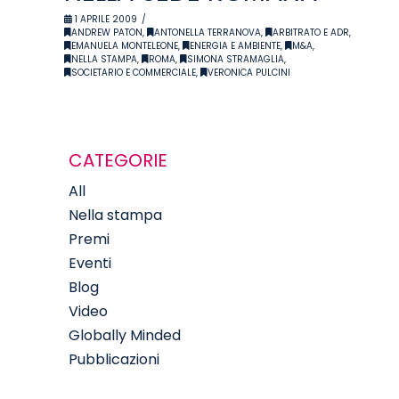
1 APRILE 2009
ANDREW PATON
,
ANTONELLA TERRANOVA
,
ARBITRATO E ADR
,
EMANUELA MONTELEONE
,
ENERGIA E AMBIENTE
,
M&A
,
NELLA STAMPA
,
ROMA
,
SIMONA STRAMAGLIA
,
SOCIETARIO E COMMERCIALE
,
VERONICA PULCINI
CATEGORIE
All
Nella stampa
Premi
Eventi
Blog
Video
Globally Minded
Pubblicazioni