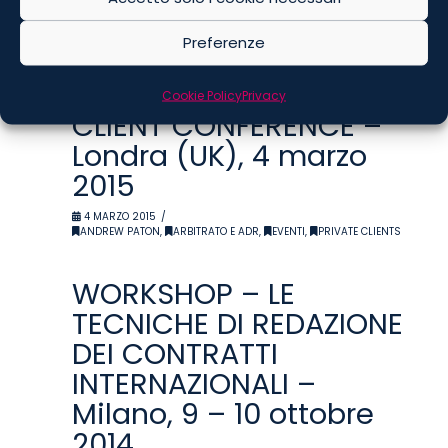
6 MARZO 2015
ANDREW PATON
,
ARBITRATO E ADR
,
EVENTI
,
MILANO
Preferenze
CROSS BORDER PRIVATE
Cookie Policy
Privacy
CLIENT CONFERENCE –
Londra (UK), 4 marzo
2015
4 MARZO 2015
ANDREW PATON
,
ARBITRATO E ADR
,
EVENTI
,
PRIVATE CLIENTS
WORKSHOP – LE
TECNICHE DI REDAZIONE
DEI CONTRATTI
INTERNAZIONALI –
Milano, 9 – 10 ottobre
2014