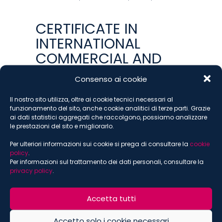
CERTIFICATE IN
INTERNATIONAL
COMMERCIAL AND
INVESTMENT
Consenso ai cookie
ARBITRATION – THEORY
AND PRACTICE 2ND
Il nostro sito utilizza, oltre ai cookie tecnici necessari al
funzionamento del sito, anche cookie analitici di terze parti. Grazie
EDITION – Roma, 21 – 25
ai dati statistici aggregati che raccolgono, possiamo analizzare
le prestazioni del sito e migliorarlo.
settembre 2015
Per ulteriori informazioni sui cookie si prega di consultare la
cookie
21 SETTEMBRE 2015
policy
.
ANDREW PATON
,
ARBITRATO E ADR
,
EVENTI
,
ROMA
Per informazioni sul trattamento dei dati personali, consultare la
privacy policy
.
THE AIA-CAM – PRE-
MOOT – Milano, 6
Accetta tutti
marzo 2015
Accetto solo i cookie necessari