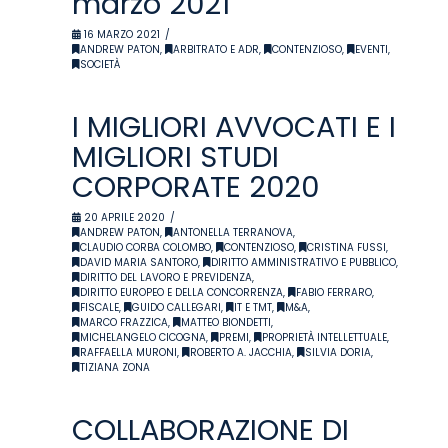
marzo 2021
16 MARZO 2021
ANDREW PATON
,
ARBITRATO E ADR
,
CONTENZIOSO
,
EVENTI
,
SOCIETÀ
I MIGLIORI AVVOCATI E I
MIGLIORI STUDI
CORPORATE 2020
20 APRILE 2020
ANDREW PATON
,
ANTONELLA TERRANOVA
,
CLAUDIO CORBA COLOMBO
,
CONTENZIOSO
,
CRISTINA FUSSI
,
DAVID MARIA SANTORO
,
DIRITTO AMMINISTRATIVO E PUBBLICO
,
DIRITTO DEL LAVORO E PREVIDENZA
,
DIRITTO EUROPEO E DELLA CONCORRENZA
,
FABIO FERRARO
,
FISCALE
,
GUIDO CALLEGARI
,
IT E TMT
,
M&A
,
MARCO FRAZZICA
,
MATTEO BIONDETTI
,
MICHELANGELO CICOGNA
,
PREMI
,
PROPRIETÀ INTELLETTUALE
,
RAFFAELLA MURONI
,
ROBERTO A. JACCHIA
,
SILVIA DORIA
,
TIZIANA ZONA
COLLABORAZIONE DI